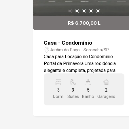
R$ 6.700,00 L
Casa - Condomínio
Jardim do Paço - Sorocaba/SP
Casa para Locação no Condomínio
Portal da Primavera Uma residência
elegante e completa, projetada para
oferecer conforto, lazer e sofisticação
em um dos condomínios mais
3
3
5
2
desejados da cidade. Características
Dorm.
Suítes
Banho
Garagens
do Imóvel - Sala ampla em dois
ambientes, com piso em porcelanato e
acabamento em moldura de gesso no
teto. - Lavabo moderno e bem
localizado. - Cozinha planejada, repleta