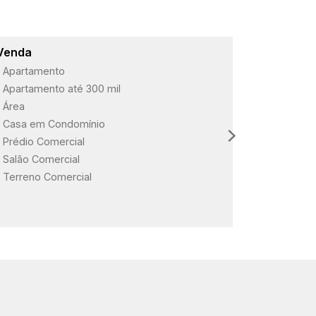
Venda
Lançame
Apartamento
ARBO Paul
Apartamento até 300 mil
Loteament
Área
Loteament
Casa em Condomínio
Loteament
Prédio Comercial
Salão Comercial
Terreno Comercial