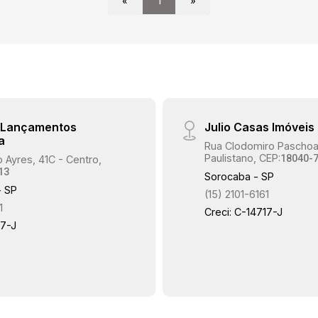
«
1
»
e Lançamentos
Julio Casas Imóveis
a
Rua Clodomiro Paschoal
Paulistano, CEP:
18040-
 Ayres, 41C - Centro,
13
Sorocaba - SP
- SP
(15) 2101-6161
1
Creci: C-14717-J
17-J