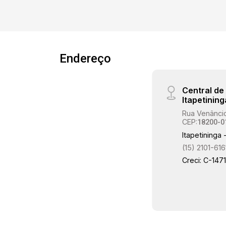
de modulados, integrada à lavanderia e
com acesso direto à área gourmet. -
Área gourmet completa, equipada com
churrasqueira, forno à lenha e fogão à
lenha, perfeita para momentos de
Endereço
confraternização. - Piscina privativa,
ideal para lazer e relaxamento. - Três
Central d
suítes com piso em laminado de
Itapetining
madeira, sendo: Suíte master com
Rua Venâncio
closet, banheira de hidromassagem e
CEP:
18200-0
acesso a uma charmosa área de luz. -
Itapetininga 
Mezanino versátil, que pode ser
(15) 2101-616
utilizado como sala de TV ou escritório,
Creci: C-147
além de contar com um quarto adicional.
- Duas sacadas com vista panorâmica
para a cidade. Diferenciais - Ambientes
integrados e bem iluminados. -
Acabamentos de alto padrão. -
Condomínio seguro, tranquilo e com