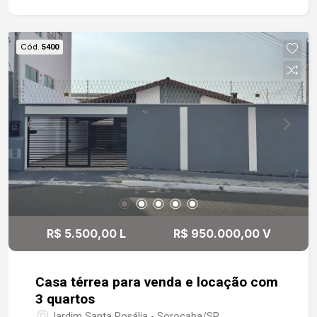
empregada completa. Espaço gourmet com
churrasqueira e pia de apoio, Garagem para 4
veículos cobertos. Quintal grande com verde e
Cód.
5400
gramado.
R$ 5.500,00 L
R$ 950.000,00 V
Casa térrea para venda e locação com
3 quartos
Jardim Santa Rosália - Sorocaba/SP