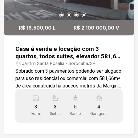
interno é todo cerâmico na cor cinza e o piso
externo é cerâmico antiderrapante. As cores
sóbrias conferem um design que alia conforto e
versatilidade adaptando o imóvel também como
R$ 16.500,00 L
R$ 2.100.000,00 V
clínica ou escritório, oferecendo elegância e
funcionalidade para quem busca um espaço tanto
residencial quanto profissional.
Casa á venda e locação com 3
quartos, todos suítes, elevador 581,66
m²
Jardim Santa Rosália - Sorocaba/SP
Sobrado com 3 pavimentos podendo ser alugado
para uso residencial ou comercial com 581,66m²
de área construída há poucos metros da Marginal
Dom Aguirre. Salas de estar e sala de jantar, bar
em madeira e lavabo em ardósia, área de serviço
3
3
5
4
espaçosa, cozinha azulejada com pia em granito
Dorm.
Suítes
Banho
Garagens
e gabinete, toda em ardósia, despensa com
prateleiras em madeira, escritórios com banheiro,
sala íntima entre os dormitórios, 3 suítes com
sacada e piso assoalho em madeira, sendo 2