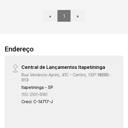
másters com hidromassagens e uma com closet,
todas com aparelhos de ar condicionados,
«
1
»
banheiro com box em vidro temperado e
gabinete. Jardim com gruta e banheiro, Mezanino
com 2 dormitórios 1 sendo suíte. Área gourmet
com piscina aquecida, casa de boneca, sauna,
banheiro, quintal espaçoso e varanda. Todas as
Endereço
esquadrias em madeira. O imóvel dispõe de um
elevador com entrada na garagem e destino final
Central de Lançamentos Itapetininga
o segundo andar. Aquecedor a gás, câmeras e
monitoramentos, cerca elétrica e serpentina.
Rua Venâncio Ayres, 41C - Centro, CEP:
18200-
013
Itapetininga - SP
(15) 2101-6161
Creci: C-14717-J