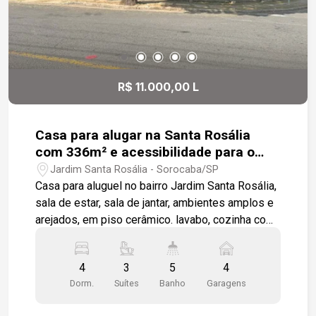
R$ 11.000,00 L
Casa para alugar na Santa Rosália
com 336m² e acessibilidade para o
andar superior
Jardim Santa Rosália - Sorocaba/SP
Casa para aluguel no bairro Jardim Santa Rosália,
sala de estar, sala de jantar, ambientes amplos e
arejados, em piso cerâmico. lavabo, cozinha com
armários e despensa, sala de almoço, banheiros
grandes com armários, espelho e box em vidro. 4
4
3
5
4
quartos sendo 2 suítes amplas com closet e 2
Dorm.
Suítes
Banho
Garagens
quartos com banheiros compartilhados. Quartos
em piso laminado . Escritório e dependência de