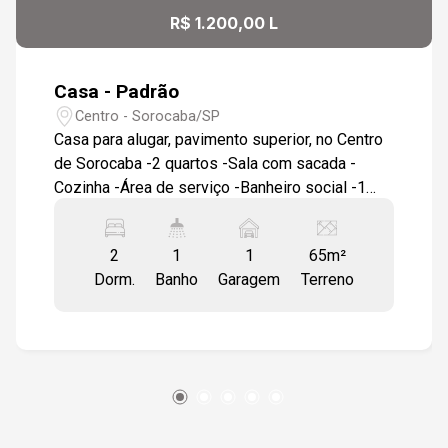
R$ 1.200,00 L
Casa - Padrão
Centro - Sorocaba/SP
Casa para alugar, pavimento superior, no Centro
de Sorocaba -2 quartos -Sala com sacada -
Cozinha -Área de serviço -Banheiro social -1
vaga de garagem descoberta Dormitórios com
piso em taco de madeira, demais ambientes em
2
1
1
65m²
piso cerâmico. -Próximo a UNISO-Universidade
Dorm.
Banho
Garagem
Terreno
de Sorocaba -A 3 minutos do Shopping
Sorocaba -A 9 minutos do Hospital Regional
Entre em contato para mais informações ou
agende uma visita. Nossa equipe está à
disposição para apresentar todos os detalhes
do imóvel.