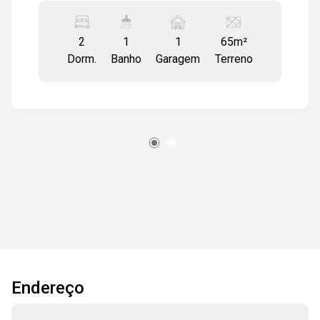
vaga de garagem descoberta Dormitórios com
piso em taco de madeira, demais ambientes em
2
1
1
65m²
piso cerâmico. -Próximo a UNISO-Universidade
Dorm.
Banho
Garagem
Terreno
de Sorocaba -A 3 minutos do Shopping
Sorocaba -A 9 minutos do Hospital Regional
Entre em contato para mais informações ou
agende uma visita. Nossa equipe está à
disposição para apresentar todos os detalhes
do imóvel.
Endereço