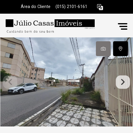
Área do Cliente
|
(015) 2101-6161