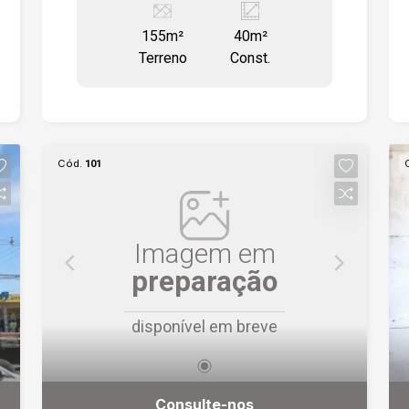
e visibilidade. O imóvel encontra-se
155m²
40m²
totalmente revestido, conta com porta
Terreno
Const.
de enrolar e piso cerâmico, oferecendo
praticidade e pronto uso para diversos
tipos de negócio.
Cód.
101
Imagem em
preparação
disponível em breve
Consulte-nos