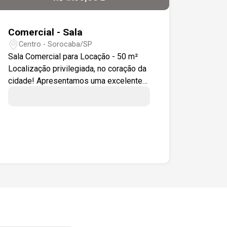
Comercial - Sala
Centro - Sorocaba/SP
Sala Comercial para Locação - 50 m²
Localização privilegiada, no coração da
cidade! Apresentamos uma excelente
sala comercial com 50 m², ideal para
escritórios, consultórios ou pequenos
comércios. Situada próxima à Praça
Central de Sorocaba, a sala está
rodeada pelas principais agências
bancárias, comércios variados,
restaurantes e serviços essenciais.
Características: 50 m² de área útil;
Edifício com dois elevadores com
ótima acessibilidade; Ambiente amplo
e bem iluminado; Ótima ventilação; Fácil
acesso para clientes e funcionários;