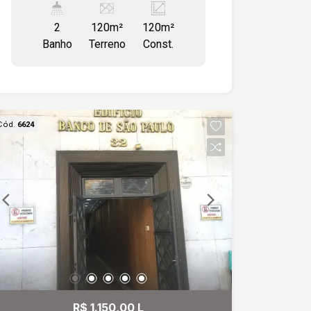
cozinha e área de serviço integrada, 2
2
120m²
120m²
wc e varanda, sendo um lance de
Banho
Terreno
Const.
escada. Todo em piso cerâmico
Cód.
6624
R$ 1.150,00 L