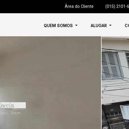
Área do Cliente
|
(015) 2101-
QUEM SOMOS
ALUGAR
C