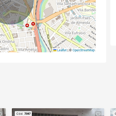
Leaflet
|
©
OpenStreetMap
Cód.
7387