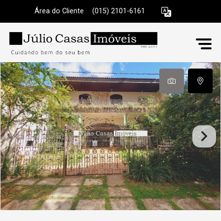
Área do Cliente
|
(015) 2101-6161