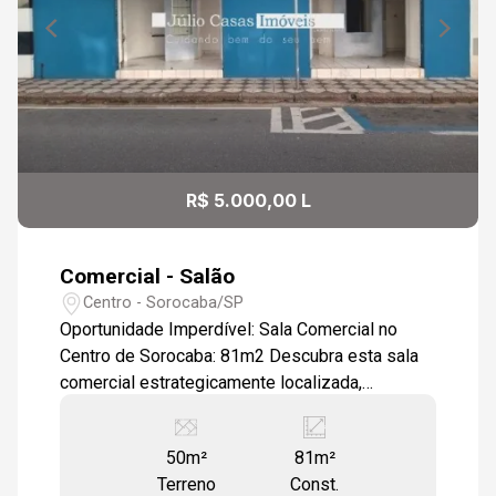
R$ 5.000,00 L
Comercial - Salão
Centro - Sorocaba/SP
Oportunidade Imperdível: Sala Comercial no
Centro de Sorocaba: 81m2 Descubra esta sala
comercial estrategicamente localizada,
oferecendo conveniência e visibilidade para o
seu negócio no coração de Sorocaba.
50m²
81m²
Localização Privilegiada: Situada próximo ao
Terreno
Const.
Largo São Bento e às principais ruas comerciais