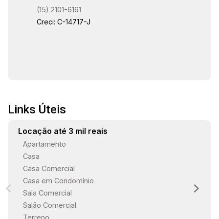
localização estratégica no centro de Sorocaba.
(15) 2101-6161
Não perca tempo, agende sua visita hoje
Creci: C-14717-J
mesmo e aproveite esta chance única! Estamos
à disposição para te atender. Gostaria de saber
mais informações ou agendar uma visita?
Links Úteis
Locação até 3 mil reais
Apartamento
Casa
Casa Comercial
Casa em Condomínio
Sala Comercial
Salão Comercial
Terreno