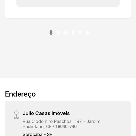
do centro de Sorocaba, garantindo fácil acesso
e visibilidade. Área Total de 43 m²: Espaço
amplo e bem distribuído, perfeito para
diferentes tipos de negócio. Duas Portas de
Aço: Facilitam o acesso e proporcionam maior
flexibilidade para disposição de vitrines ou
layout interno. Banheiro: Equipado com todas as
comodidades necessárias para clientes e
funcionários. Mezanino: Ideal para estoque, área
de descanso ou copa, otimizando o espaço útil
da sala. Infraestrutura Completa: Pronto para
uso imediato, com instalações elétricas e
Endereço
hidráulicas em perfeitas condições. Segurança e
Conforto: Ambiente seguro, com características
que garantem conforto e funcionalidade para
Julio Casas Imóveis
operação do seu negócio. Esta sala comercial é
Rua Clodomiro Paschoal, 187 - Jardim
uma excelente oportunidade para quem busca
Paulistano, CEP:
18040-740
estabelecer ou expandir seu negócio em uma
Sorocaba - SP