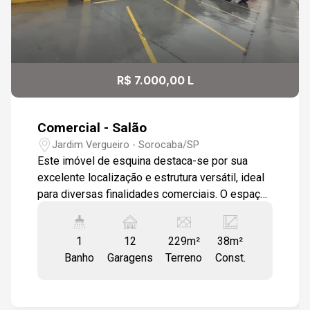
R$ 7.000,00 L
Comercial - Salão
Jardim Vergueiro - Sorocaba/SP
Este imóvel de esquina destaca-se por sua
excelente localização e estrutura versátil, ideal
para diversas finalidades comerciais. O espaço
conta com um escritório funcional, uma copa
para apoio e um banheiro bem distribuído. O
1
12
229m²
38m²
amplo estacionamento oferece 12 vagas
Banho
Garagens
Terreno
Const.
marcadas, garantindo conveniência para clientes
e funcionários. Além disso, o imóvel possui pré-
instalação para ar-condicionado Split,