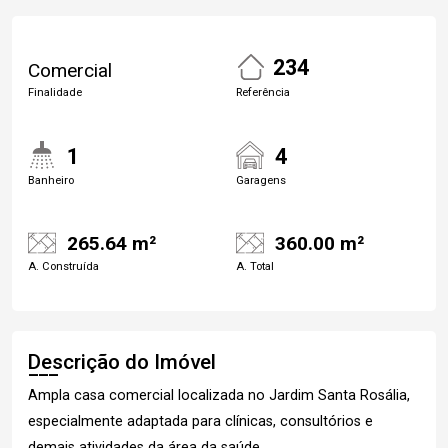
234
Comercial
Finalidade
Referência
1
4
Banheiro
Garagens
265.64 m²
360.00 m²
A. Construída
A. Total
Descrição do Imóvel
Ampla casa comercial localizada no Jardim Santa Rosália,
especialmente adaptada para clínicas, consultórios e
demais atividades da área da saúde.