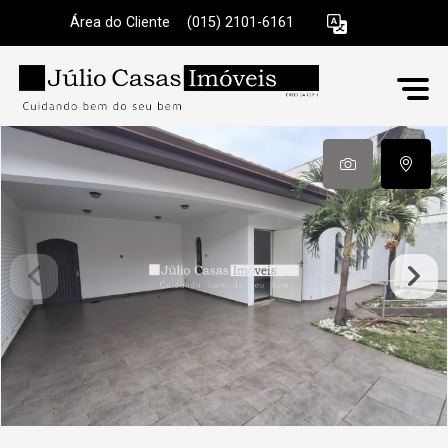
Área do Cliente
|
(015) 2101-6161