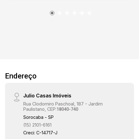
proporcionando maior conforto térmico. A
entrada principal é valorizada por uma elegante
porta de vidro, protegida por uma grade, que alia
segurança e estética ao ambiente. Gostaria de
saber mais informações ou agendar uma visita?
Endereço
Julio Casas Imóveis
Rua Clodomiro Paschoal, 187 - Jardim
Paulistano, CEP:
18040-740
Sorocaba - SP
(15) 2101-6161
Creci: C-14717-J