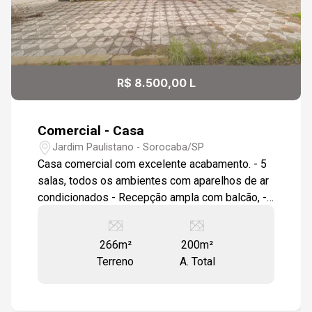
R$ 8.500,00 L
Comercial - Casa
Jardim Paulistano - Sorocaba/SP
Casa comercial com excelente acabamento. - 5
salas, todos os ambientes com aparelhos de ar
condicionados - Recepção ampla com balcão, -
Acabamento em gessos e luminárias embutidas
- Toda em piso porcelanato - 3 banheiros -
266m²
200m²
Edícula com sala, cozinha e wc para funcionários
Terreno
A. Total
- 2 vagas de garagem cobertas. Esquina com
ótima visibilidade e Avenida com grande fluxo
de veículos.