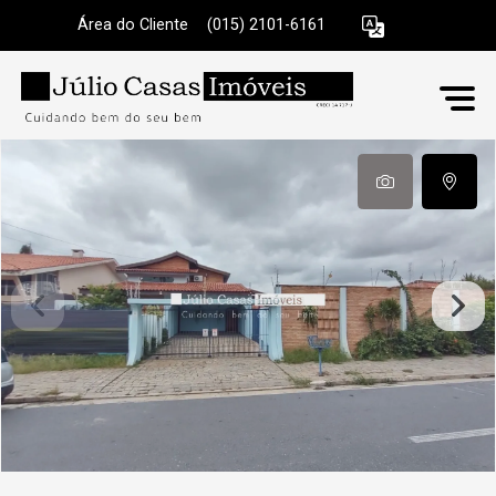
Área do Cliente
|
(015) 2101-6161