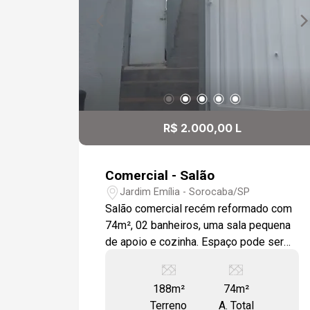
R$ 2.000,00 L
Comercial - Salão
Jardim Emília - Sorocaba/SP
Salão comercial recém reformado com
74m², 02 banheiros, uma sala pequena
de apoio e cozinha. Espaço pode ser
adequado com drywall. Cerca elétrica já
instalada e câmera na entrada para
188m²
74m²
maior segurança. Imóvel será entregue
Terreno
A. Total
com forro e instalação pronta para 02