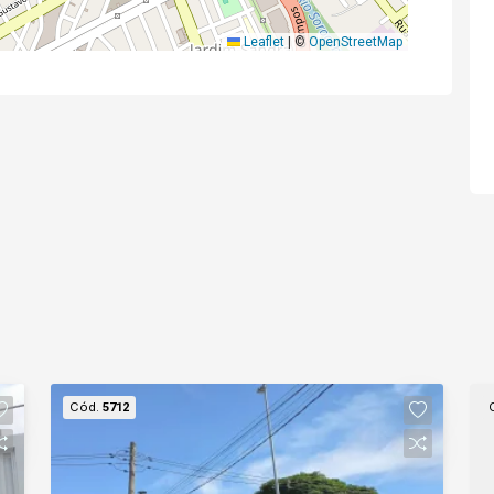
Leaflet
|
©
OpenStreetMap
Cód.
5712