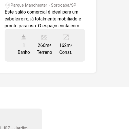
Parque Manchester - Sorocaba/SP
Este salão comercial é ideal para um
cabeleireiro, já totalmente mobiliado e
pronto para uso. O espaço conta com
um lavabo e ar condicionado para
conforto dos clientes e funcionários. O
1
266m²
162m²
acabamento é em piso porcelanato,
Banho
Terreno
Const.
oferecendo um visual moderno e de
fácil manutenção. Além disso, o salão
possui um mezanino que inclui uma
sala e uma copa, proporcionando
praticidade e versatilidade ao ambiente.
Gostaria de saber mais informações ou
agendar uma visita?
, 187 - Jardim