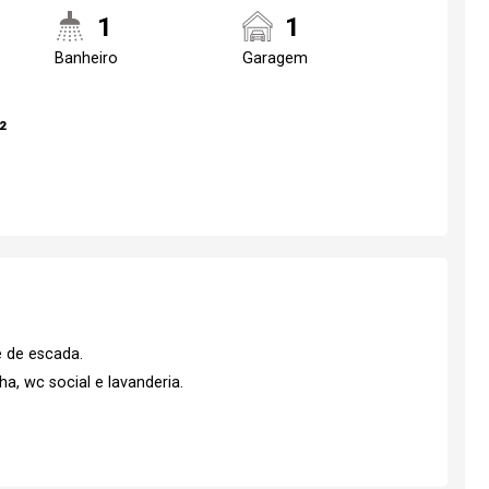
1
1
Banheiro
Garagem
²
 de escada.
a, wc social e lavanderia.