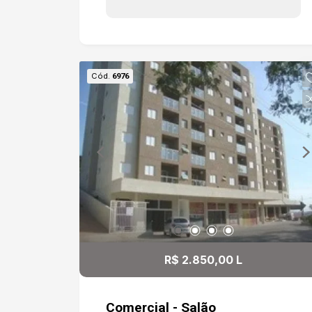
aparelhos de ar condicionado. Energia e
água com instalações independentes.
Cód.
6976
R$ 2.850,00 L
Comercial - Salão