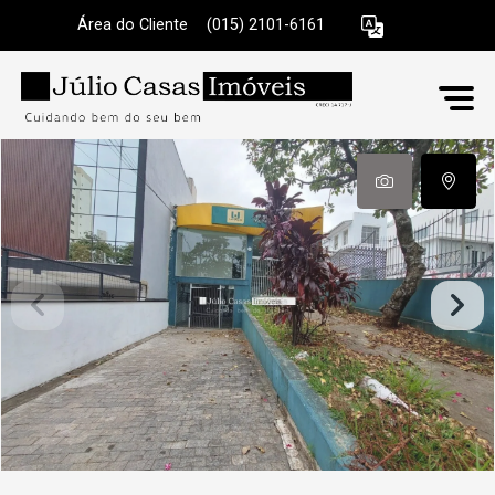
Área do Cliente
|
(015) 2101-6161