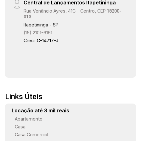
Central de Lançamentos Itapetininga
16:00
Rua Venâncio Ayres, 41C - Centro, CEP:
18200-
013
Itapetininga - SP
(15) 2101-6161
16:30
Creci: C-14717-J
17:00
Links Úteis
17:30
Locação até 3 mil reais
Apartamento
Casa
18:00
Casa Comercial