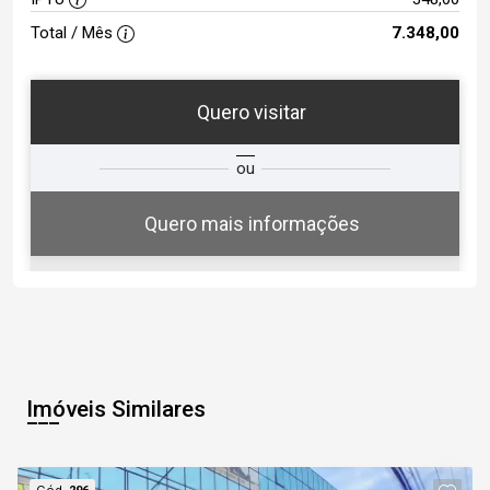
Total / Mês
7.348,00
Quero visitar
ta
Qual o melhor dia e horário para
ou
você?
Quero mais informações
07
10:30
Aug/Fri
Imóveis Similares
08
11:00