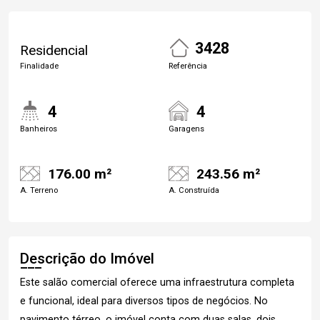
3428
Residencial
Finalidade
Referência
4
4
Banheiros
Garagens
176.00 m²
243.56 m²
A. Terreno
A. Construída
Descrição do Imóvel
Este salão comercial oferece uma infraestrutura completa
e funcional, ideal para diversos tipos de negócios. No
pavimento térreo, o imóvel conta com duas salas, dois