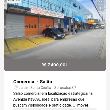
Cód.
296
Aug/Sat
09
11:30
Continuar
Aug/Sun
10
12:00
Aug/Mon
11
12:30
R$ 7.400,00 L
Aug/Tue
Comercial - Salão
13:00
Jardim Santa Cecília - Sorocaba/SP
Salão comercial em localização estratégica na
Avenida Itavuvu, ideal para empresas que
buscam visibilidade e praticidade. O imóvel