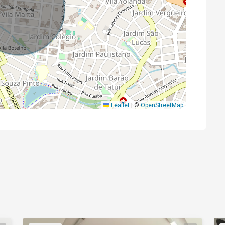
Leaflet
|
©
OpenStreetMap