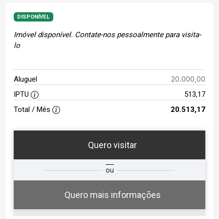
DISPONÍVEL
Imóvel disponível. Contate-nos pessoalmente para visita-
lo
20.000,00
Aluguel
IPTU
513,17
Total / Mês
20.513,17
Quero visitar
ta
Qual o melhor dia e horário para
ou
você?
Quero mais informações