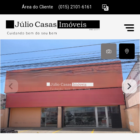
Área do Cliente
|
(015) 2101-6161