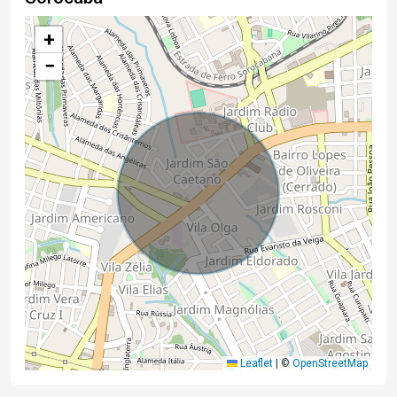
+
−
Leaflet
|
©
OpenStreetMap