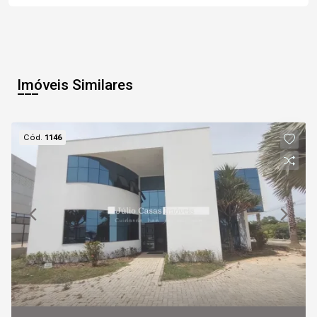
06
17:30
Aug/Thu
Imóveis Similares
07
18:00
Cód.
1146
Aug/Fri
08
18:30
Continuar
Aug/Sat
09
19:00
Aug/Sun