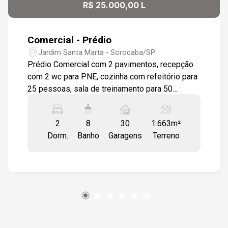
10
R$ 25.000,00 L
Aug/Mon
Comercial - Prédio
Jardim Santa Marta - Sorocaba/SP
Prédio Comercial com 2 pavimentos, recepção
com 2 wc para PNE, cozinha com refeitório para
25 pessoas, sala de treinamento para 50
pessoas, vestiário masculino e feminino, 3
salas amplas, andar superior com salão amplo, 2
2
8
30
1.663m²
salas com wc privativo, 2 salas com sacada,
Dorm.
Banho
Garagens
Terreno
vestiário masculino e feminino, com total de 8
wc social. Todas as janelas com persianas,
pisos em porcelanatos, ar condicionado em
todos os ambientes, vaga de estacionamento
para 30 veículos e 7 motos.