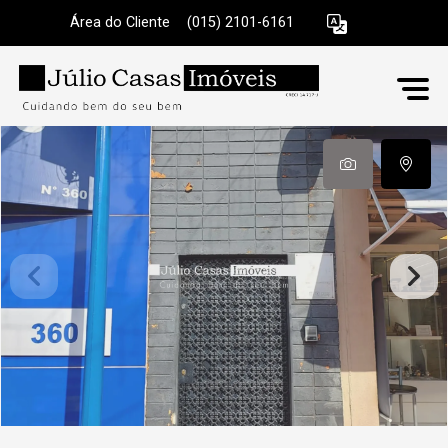
Área do Cliente
|
(015) 2101-6161