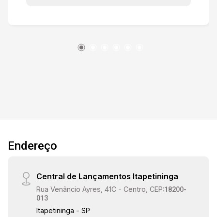
coberta com churrasqueira e banheiro. no piso
intermediário entre o corpo principal da casa e a
rua, temos um sótão charmoso com pé direito
baixo e com banheiro privativo, área gramada
que comportaria um bonito deck coberto. vale a
pena uma visita e estimular sua criatividade!
Endereço
Central de Lançamentos Itapetininga
Rua Venâncio Ayres, 41C - Centro, CEP:
18200-
013
Itapetininga - SP