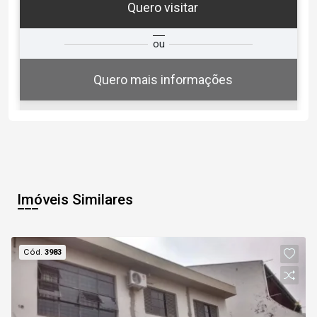
Quero visitar
ta
Qual o melhor dia e horário para
ou
você?
Quero mais informações
07
17:30
Aug/Fri
Imóveis Similares
08
18:00
Cód.
3983
Aug/Sat
09
18:30
Continuar