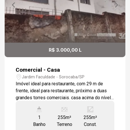
Aug/Sun
10
19:00
Aug/Mon
11
R$ 3.000,00 L
Aug/Tue
Comercial - Casa
Jardim Faculdade - Sorocaba/SP
Imóvel ideal para restaurante, com 29 m de
frente, ideal para restaurante, próximo a duas
grandes torres comerciais. casa acima do nível
da rua possibilitando uma vista agradável, de
fácil adaptação para restaurante, atualmente
1
255m²
255m²
constituída por sala, espaçosa cozinha, 3
Banho
Terreno
Const.
dormitórios e 2 banheiros. Ao fundo uma área