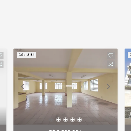
Cód.
2134