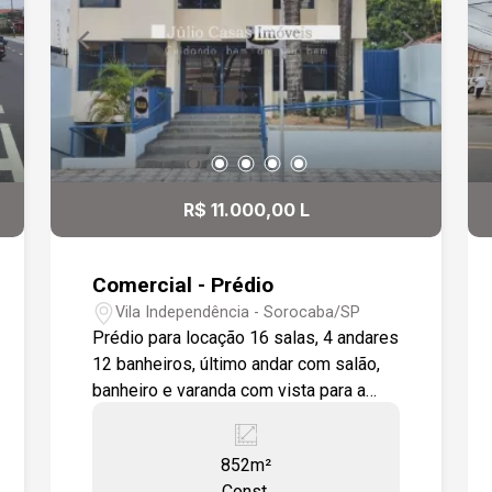
estratégica e praticidade. Entre em
contato para mais informações ou
agende uma visita.
R$ 11.000,00 L
Comercial - Prédio
Vila Independência - Sorocaba/SP
Prédio para locação 16 salas, 4 andares
12 banheiros, último andar com salão,
banheiro e varanda com vista para a
frente da rua,1 recepção por andar. Casa
com 2 dormitórios ao fundo, com
852m²
entrada independente. Ideal para
Const.