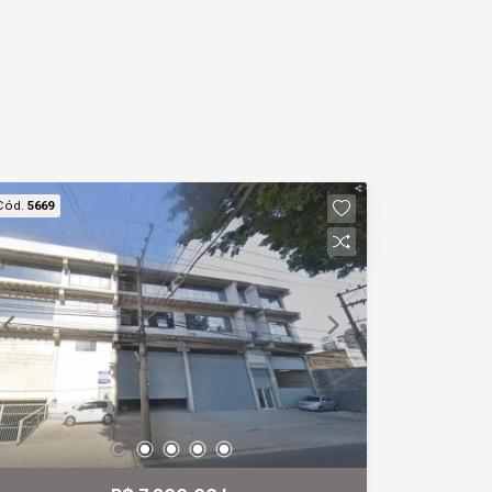
Cód.
5669