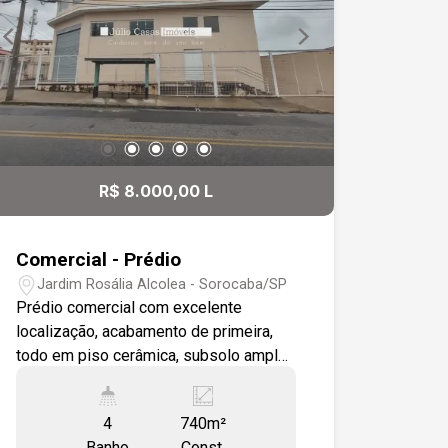
elevador, além de escadas largas para
maior comodidade. O prédio é novo e
foi totalmente construído em pré-
fabricado de concreto, garantindo
durabilidade, segurança e um design
moderno. Ideal para empresas que
buscam um espaço amplo e bem
localizado para suas operações.
R$ 8.000,00 L
Aproveite essa excelente
oportunidade! Entre em contato para
mais informações e agende uma visita.
Comercial - Prédio
Jardim Rosália Alcolea - Sorocaba/SP
Prédio comercial com excelente
localização, acabamento de primeira,
todo em piso cerâmica, subsolo amplo
para estacionamento, térreo com amplo
salão 2 wc, espaço preparado para
4
740m²
copa e mezanino, 1 pavimento com
Banho
Const.