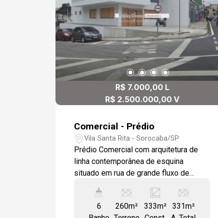
R$ 7.000,00 L
R$ 2.500.000,00 V
Comercial - Prédio
Vila Santa Rita - Sorocaba/SP
Prédio Comercial com arquitetura de
linha contemporânea de esquina
situado em rua de grande fluxo de
veículos e sistema de transporte BRT
na região central e de acesso a zona
6
260m²
333m²
331m²
norte em corredor de comércios e
Banho
Terreno
Const.
A. Total