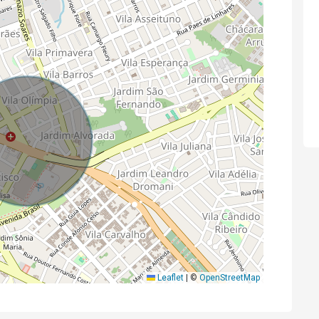
Leaflet
|
©
OpenStreetMap