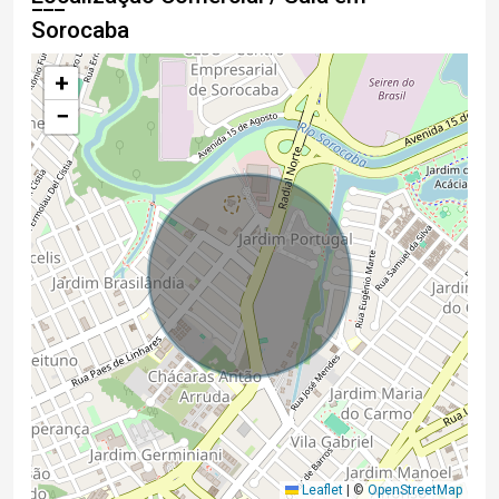
Sorocaba
+
−
Leaflet
|
©
OpenStreetMap