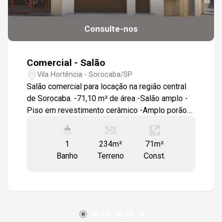
Consulte-nos
Comercial - Salão
Vila Hortência - Sorocaba/SP
Salão comercial para locação na região central
de Sorocaba. -71,10 m² de área -Salão amplo -
Piso em revestimento cerâmico -Amplo porão
com acesso por escada caracol Localização: -
Fácil acesso ao Centro de Sorocaba -Fácil
1
234m²
71m²
acesso à Avenida São Paulo -Fácil acesso à
Banho
Terreno
Const.
Rua Coronel Nogueira Padilha Entre em contato
para mais informações ou agende uma visita.
Nossa equipe está à disposição para
apresentar todos os detalhes do imóvel