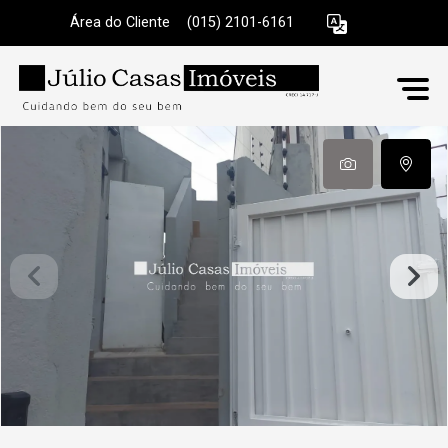
Área do Cliente
|
(015) 2101-6161