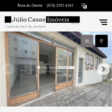
Área do Cliente
|
(015) 2101-6161