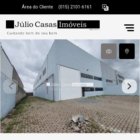
Área do Cliente
|
(015) 2101-6161