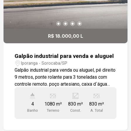
R$ 18.000,00 L
Galpão industrial para venda e aluguel
Iporanga - Sorocaba/SP
Galpão industrial para venda ou aluguel, pé direito
9 metros, ponte rolante para 3 toneladas com
controle remoto. poço artesiano, caixa d`água
com 5 mil litro, guarita, todo murado, área coberta
para depósito, estacionamento, vestiário
4
1080 m²
830 m²
830 m²
masculino e feminino e refeitório. Frente com
Banho
Terreno
Const.
A. Total
recuo para 7 vagas de estacionamento