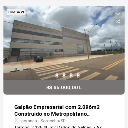
Cód.
4279
R$ 65.000,00 L
Galpão Empresarial com 2.096m2
Construído no Metropolitano
Empresarial
Iporanga - Sorocaba/SP
Terreno: 2.239,40 m2 Dados do Galpão: - A.c.