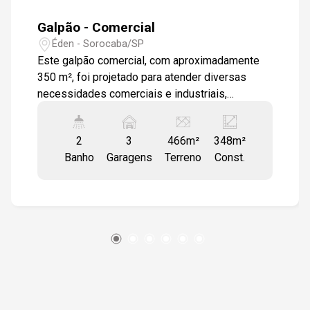
Galpão - Comercial
Éden - Sorocaba/SP
Este galpão comercial, com aproximadamente
350 m², foi projetado para atender diversas
necessidades comerciais e industriais,
oferecendo um espaço cuidadosamente
desenvolvido para maximizar funcionalidade e
2
3
466m²
348m²
eficiência. A área conta com um pé direito de 6
Banho
Garagens
Terreno
Const.
metros, proporcionando altura ideal para
operações variadas e armazenamento eficiente.
No piso superior, o galpão dispõe de um
escritório de 50 m², um banheiro e uma área
adicional de 25 m² com pé direito baixo, perfeita
para uso como arquivo morto ou escritório
complementar. No piso inferior, uma recepção
espaçosa de 50 m² facilita o atendimento de
clientes e visitantes, incluindo um banheiro
adaptado para cadeirantes, que pode ser