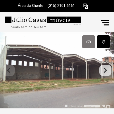
Área do Cliente
|
(015) 2101-6161