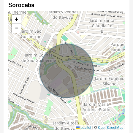
Sorocaba
+
−
Leaflet
|
©
OpenStreetMap