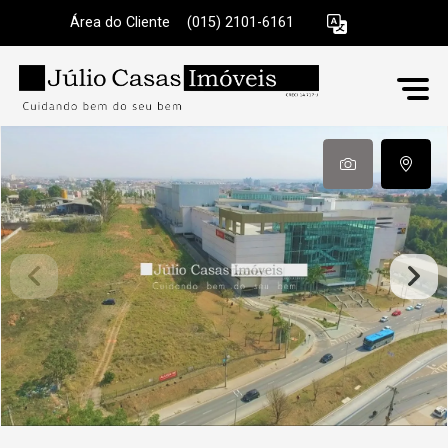
Área do Cliente
|
(015) 2101-6161