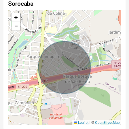
Sorocaba
+
−
Leaflet
|
©
OpenStreetMap