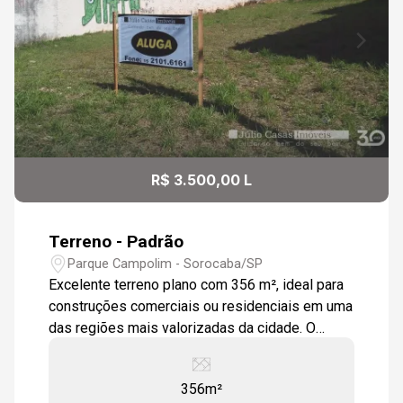
R$ 3.500,00 L
Terreno - Padrão
Parque Campolim - Sorocaba/SP
Excelente terreno plano com 356 m², ideal para
construções comerciais ou residenciais em uma
das regiões mais valorizadas da cidade. O
terreno está a apenas 30 metros da Avenida
Antônio Carlos Comitre, uma das principais vias
356m²
do Parque Campolim, com fácil acesso a