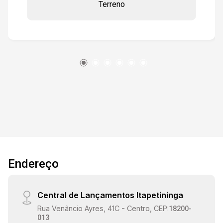
Terreno
comércios, serviços e avenidas estratégicas de
Sorocaba. Destaques do imóvel: - Terreno plano
e pronto para construir - 12,30 metros de frente
- 356 m² de área total - Localização privilegiada,
entre duas construções já consolidadas -
Próximo a restaurantes, shoppings e áreas de
alto padrão Terreno com excelente potencial de
investimento e visibilidade, perfeito para quem
busca um ponto estratégico no Campolim.
Endereço
Central de Lançamentos Itapetininga
Rua Venâncio Ayres, 41C - Centro, CEP:
18200-
013