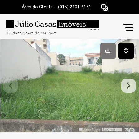
Área do Cliente
|
(015) 2101-6161