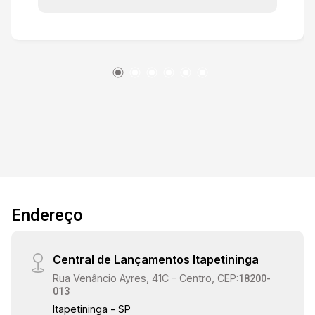
árvores frutíferas, que trazem charme e
aconchego ao ambiente. Sua localização é um
dos grandes diferenciais: está próximo ao
centro da cidade, com fácil acesso às zonas sul
e oeste pela Avenida Washington Luiz. Além
disso, encontra-se a poucos minutos da PUC-
SP (Pontifícia Universidade Católica) e do
Conjunto Hospitalar de Sorocaba, o que amplia o
potencial de público e serviços que podem ser
oferecidos no local. Está também a cerca de 10
minutos de carro do Shopping Iguatemi
Esplanada, reforçando sua excelente
Endereço
conectividade e atratividade comercial.
Central de Lançamentos Itapetininga
Rua Venâncio Ayres, 41C - Centro, CEP:
18200-
013
Itapetininga - SP