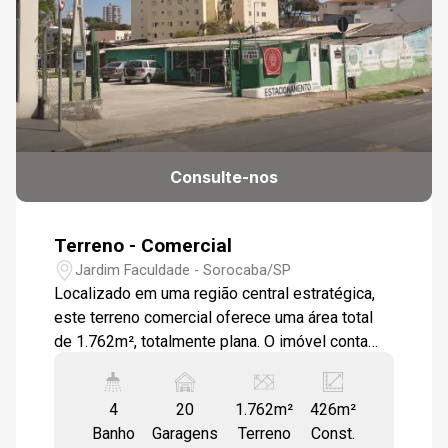
Consulte-nos
Terreno - Comercial
Jardim Faculdade - Sorocaba/SP
Localizado em uma região central estratégica,
este terreno comercial oferece uma área total
de 1.762m², totalmente plana. O imóvel conta
com um amplo pátio concretado para
estacionamento, com cerca de 15 vagas na
4
20
1.762m²
426m²
entrada e mais 5 vagas cobertas nos fundos. Há
Banho
Garagens
Terreno
Const.
também uma área gramada com diversas