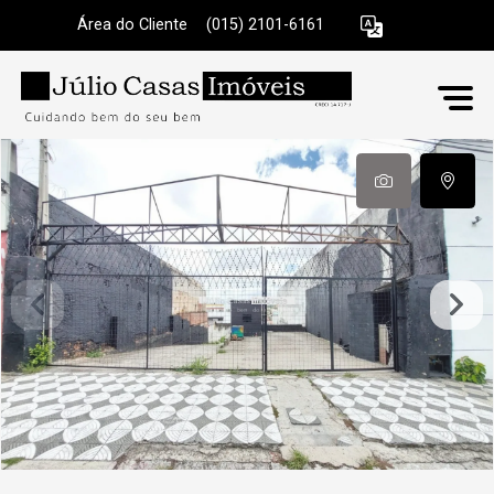
Área do Cliente
|
(015) 2101-6161