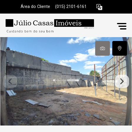
Área do Cliente
|
(015) 2101-6161