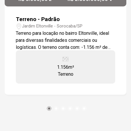
Terreno - Padrão
Jardim Eltonville - Sorocaba/SP
Terreno para locação no bairro Eltonville, ideal
para diversas finalidades comerciais ou
logísticas. O terreno conta com: -1.156 m² de
área total -Terreno plano -34 metros de testada
Excelente localização: -A 4 min do
1.156m²
Hipermercado Tauste Campolim -A 5 min do
Terreno
Shopping Iguatemi Esplanada -A 6 min da
Rodovia Raposo Tavares -A 12 min do Centro de
Sorocaba