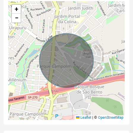
+
−
Leaflet
|
©
OpenStreetMap