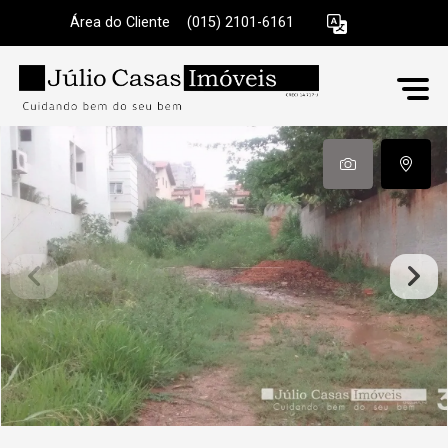
Área do Cliente
|
(015) 2101-6161