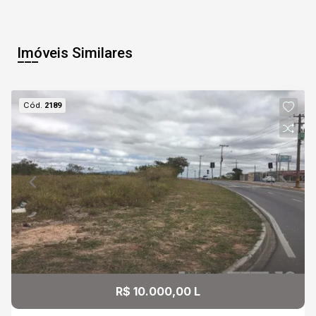
11
07:00
Aug/Tue
Imóveis Similares
12
07:30
Cód.
2189
Aug/Wed
13
08:00
Continuar
Aug/Thu
14
08:30
Aug/Fri
09:00
R$ 10.000,00 L