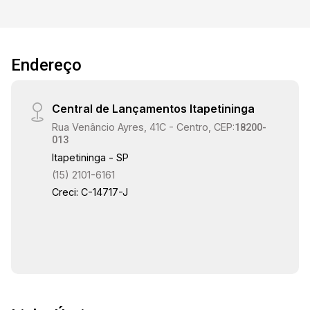
11:30
12:00
Endereço
Central de Lançamentos Itapetininga
12:30
Rua Venâncio Ayres, 41C - Centro, CEP:
18200-
013
Itapetininga - SP
(15) 2101-6161
13:00
Creci: C-14717-J
13:30