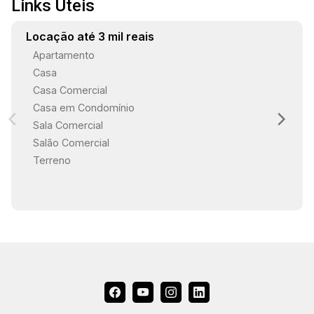
Links Úteis
14:00
Locação até 3 mil reais
Apartamento
Casa
14:30
Casa Comercial
Casa em Condomínio
Sala Comercial
15:00
Salão Comercial
Terreno
15:30
16:00