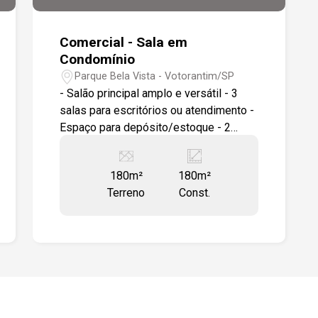
Comercial - Sala em
Condomínio
Parque Bela Vista - Votorantim/SP
- Salão principal amplo e versátil - 3
salas para escritórios ou atendimento -
Espaço para depósito/estoque - 2
copas - 1 banheiro social - Área de
serviço Ideal para escritórios, clínicas,
180m²
180m²
lojas, distribuidoras e prestadores de
Terreno
Const.
serviços Localizado no Parque Bela
Vista, em Votorantim, a poucos metros
da Avenida Gisele Constantino, uma das
principais vias da cidade, com intenso
fluxo de veículos e excelente
visibilidade comercial. A região oferece
infraestrutura completa, fácil acesso e
grande potencial para empresas que