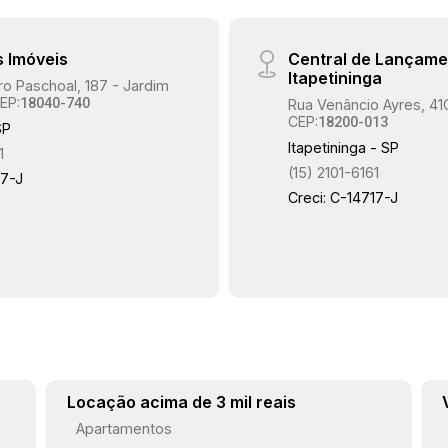
buscam localização estratégica.
Próximo a: Hospital Unimed
s Imóveis
Central de Lançame
Supermercado Tauste Campolim
Itapetininga
o Paschoal, 187 - Jardim
Drogasil Escola pública Ponto de
EP:
18040-740
Rua Venâncio Ayres, 41
ônibus Padarias Academias Diversos
CEP:
18200-013
SP
comércios e serviços Agende sua
Itapetininga - SP
1
visita e conheça uma excelente
(15) 2101-6161
17-J
oportunidade para instalar ou expandir o
Creci: C-14717-J
seu negócio em Votorantim.
Locação acima de 3 mil reais
Apartamentos