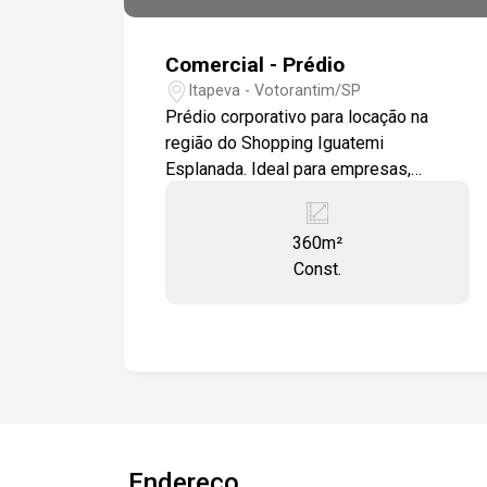
Comercial - Prédio
Itapeva - Votorantim/SP
Prédio corporativo para locação na
região do Shopping Iguatemi
Esplanada. Ideal para empresas,
coworkings, escritórios e investidores
que buscam uma localização
360m²
estratégica. -360 m² de área (1º andar)
Const.
-Salão amplo -6 salas privativas -
Cozinha -Copa -Banheiros Pronto para
uso Permissão contratual para
sublocação Localização: -Em frente aos
condomínios Aldeia da Mata e Bellevue
-Próximo aos residenciais Alphaville -A
9 minutos do Shopping Iguatemi
Esplanada -Fácil acesso à Rodovia
Endereço
Raposo Tavares