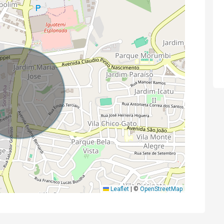
Leaflet
|
©
OpenStreetMap