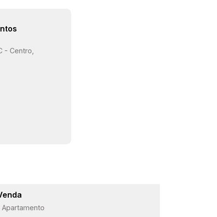
ntos
C - Centro,
Venda
Lançame
Apartamento
ARBO Paul