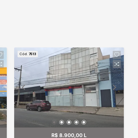
Cód.
7513
R$ 8.900,00 L