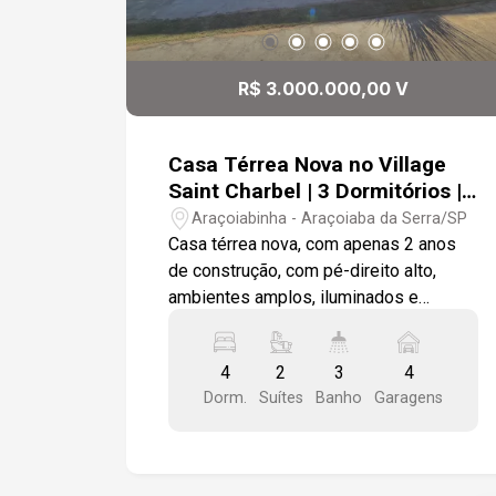
R$ 3.000.000,00 V
Casa Térrea Nova no Village
Saint Charbel | 3 Dormitórios |
Piscina | Alto Padrão
Araçoiabinha - Araçoiaba da Serra/SP
Casa térrea nova, com apenas 2 anos
de construção, com pé-direito alto,
ambientes amplos, iluminados e
naturalmente ventilados. Integração
entre a cozinha e área gourmet criando
4
2
3
4
um espaço perfeito para receber e
Dorm.
Suítes
Banho
Garagens
celebrar momentos. Área íntima,
contando com 3 dormitórios, sendo 1
suíte e os outros dois quartos
atendidos por 1 banheiro no estilo