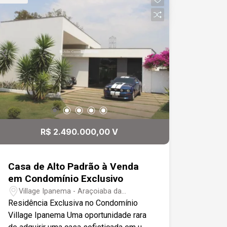
apoio da piscina. O acabamento é em
piso porcelanato de alta qualidade. São
4 vagas de garagem descobertas,
proporcionando comodidade e
praticidade para os moradores.
R$ 2.490.000,00 V
Casa de Alto Padrão à Venda
em Condomínio Exclusivo
Village Ipanema - Araçoiaba da
Serra/SP
Residência Exclusiva no Condomínio
Village Ipanema Uma oportunidade rara