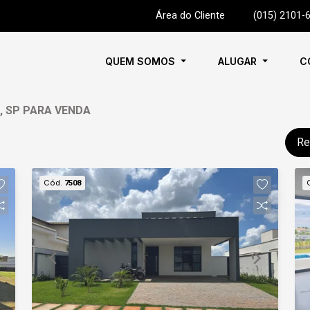
Área do Cliente
|
(015) 2101-
QUEM SOMOS
ALUGAR
C
, SP PARA VENDA
Re
Cód.
7508