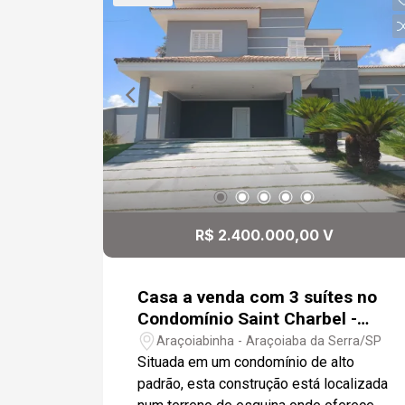
Condomínio com muita área verde e
tranquilidade com segurança para toda
a família.
R$ 2.400.000,00 V
Casa a venda com 3 suítes no
Condomínio Saint Charbel -
Araçoiaba da Serra
Araçoiabinha - Araçoiaba da Serra/SP
Situada em um condomínio de alto
padrão, esta construção está localizada