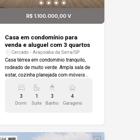
R$ 1.100.000,00 V
Casa em condomínio para
venda e aluguel com 3 quartos
Cercado - Araçoiaba da Serra/SP
Casa térrea em condomínio tranquilo,
rodeado de muito verde. Ampla sala de
estar, cozinha planejada com móveis
modulados e cooktop, além de área
gourmet equipada com churrasqueira,
3
1
3
4
fogão a lenha e pia de apoio. O quintal,
Dorm.
Suite
Banho
Garagens
espaçoso e bem cuidado, conta com
piscina aquecida para momentos de
lazer. A casa possui 3 dormitórios,
sendo 1 suíte, além de um banheiro
social e um banheiro externo, para
Cód.
4600