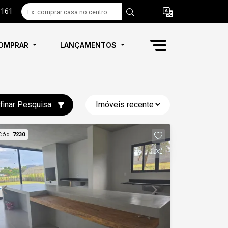
6161
OMPRAR
LANÇAMENTOS
finar Pesquisa
Cód.
7230