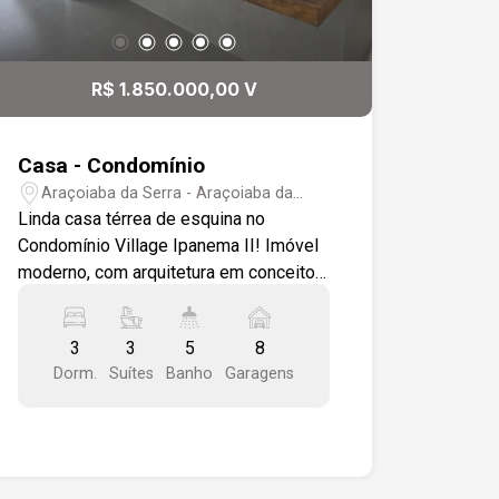
R$ 1.850.000,00 V
Casa - Condomínio
Araçoiaba da Serra - Araçoiaba da
Serra/SP
Linda casa térrea de esquina no
Condomínio Village Ipanema II! Imóvel
moderno, com arquitetura em conceito
aberto, localizado em terreno plano,
proporcionando mais conforto e
3
3
5
8
acessibilidade, sem escadas. A casa
Dorm.
Suítes
Banho
Garagens
oferece ambientes amplos, integrados
e excelente aproveitamento de espaço.
- Terreno: 1.017 m² - Área construída:
254 m² - Casa térrea com conceito
aberto - Sala com pé-direito duplo,