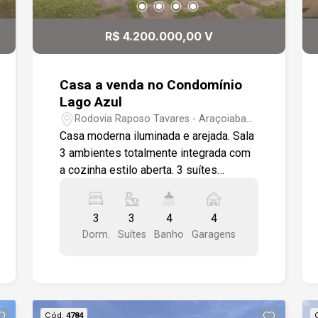
Design contemporâneo, com excelente
aproveitamento dos espaços e
R$ 4.200.000,00 V
acabamentos de alto padrão. Essa casa
é ideal para quem busca conforto,
elegância e segurança em um dos
Casa a venda no Condomínio
condomínios mais valorizados da
Lago Azul
região. Entre em contato e agende sua
Rodovia Raposo Tavares - Araçoiaba
visita!
da Serra/SP
Casa moderna iluminada e arejada. Sala
3 ambientes totalmente integrada com
a cozinha estilo aberta. 3 suítes
amplas, escritório, lavabo, sala íntima,
jardim de inverno. Pisos e
3
3
4
4
revestimentos porcelanato primeira
Dorm.
Suítes
Banho
Garagens
linha área gourmet com uma linda vista
do bosque. Quintal grande com
campinho de futebol. Garagem coberta
e privativa, fechada proporcionando
privaticidade.
Cód.
4784