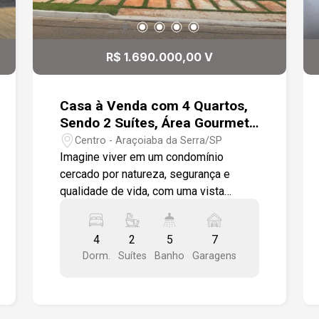
R$ 1.690.000,00 V
Casa à Venda com 4 Quartos,
Sendo 2 Suítes, Área Gourmet
e Piscina em Araçoiaba da
Centro - Araçoiaba da Serra/SP
Serra/SP
Imagine viver em um condomínio
cercado por natureza, segurança e
qualidade de vida, com uma vista
privilegiada para o Morro Ipanema. Esta
residência une conforto, sofisticação e
4
2
5
7
ambientes planejados para toda a
Dorm.
Suítes
Banho
Garagens
família. Localizado na entrada de
Araçoiaba da Serra, o Evidence
Residencial oferece infraestrutura
completa e excelente qualidade de