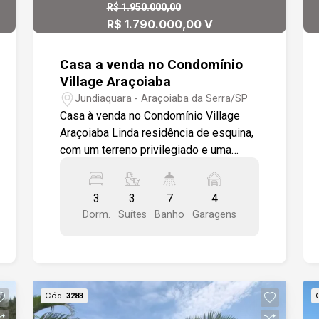
Esse texto é direto, valoriza os
R$ 1.950.000,00
diferenciais e cria impacto rápido para
R$ 1.790.000,00 V
quem está navegando em anúncios.
Casa a venda no Condomínio
Village Araçoiaba
Jundiaquara - Araçoiaba da Serra/SP
Casa à venda no Condomínio Village
Araçoiaba Linda residência de esquina,
com um terreno privilegiado e uma
excelente distribuição de ambientes. A
casa conta com sala de estar de pé
3
3
7
4
direito duplo (6 metros), lavabo, sala de
Dorm.
Suítes
Banho
Garagens
TV e uma cozinha totalmente equipada
com armários planejados e coifa. O
espaço gourmet, integrado ao
ambiente, é perfeito para momentos de
confraternização, com fogão a lenha,
Cód.
3283
churrasqueira e forno de pizza. A área