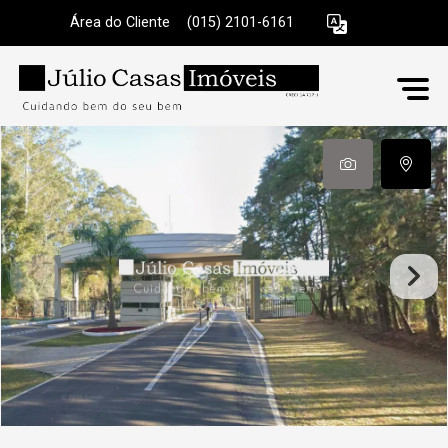
Área do Cliente
|
(015) 2101-6161