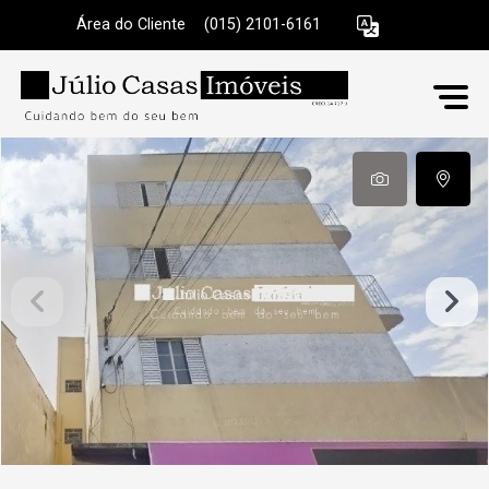
Área do Cliente
|
(015) 2101-6161