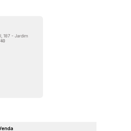
, 187 - Jardim
740
Venda
Lançame