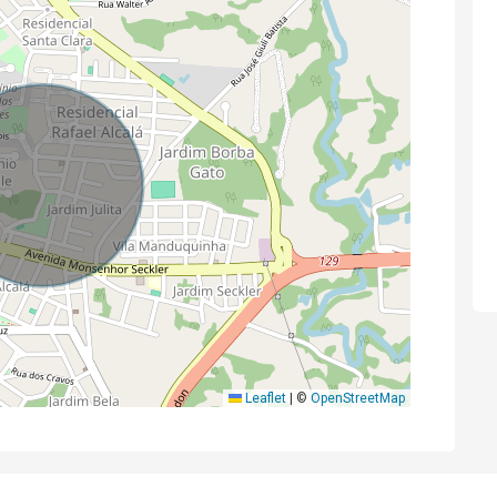
Leaflet
|
©
OpenStreetMap