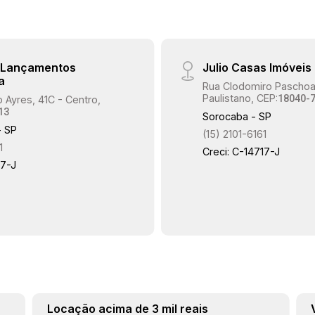
e Lançamentos
Julio Casas Imóveis
a
Rua Clodomiro Paschoal
Paulistano, CEP:
18040-
 Ayres, 41C - Centro,
13
Sorocaba - SP
- SP
(15) 2101-6161
1
Creci: C-14717-J
17-J
Locação acima de 3 mil reais