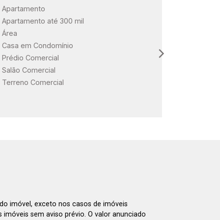
Apartamento
ARBO Paul
Apartamento até 300 mil
Loteament
Área
Loteament
Casa em Condomínio
Loteament
Prédio Comercial
Salão Comercial
Terreno Comercial
 do imóvel, exceto nos casos de imóveis
us imóveis sem aviso prévio. O valor anunciado