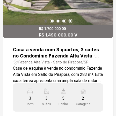
R$ 1.700.000,00
R$ 1.490.000,00 V
Casa a venda com 3 quartos, 3 suítes
no Condomínio Fazenda Alta Vista -
Salto de Pirapora SP
Fazenda Alta Vista - Salto de Pirapora/SP
Casa de esquina à venda no condomínio Fazenda
Alta Vista em Salto de Pirapora, com 283 m². Esta
casa térrea apresenta uma ampla sala de estar e
uma sala de jantar com pé-direito alto, todas com
piso em porcelanato. O imóvel inclui um lavabo e
3
3
5
2
um escritório. A cozinha é equipada com armários
Dorm.
Suítes
Banho
Garagens
planejados, cooktop, instalação para forno
embutido e máquina de lavar pratos. A lavanderia