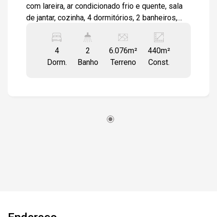
com lareira, ar condicionado frio e quente, sala
de jantar, cozinha, 4 dormitórios, 2 banheiros,
varanda, na área externa possui, edícula, sauna,
churrasqueira, garagem e banheiro, possui
4
2
6.076m²
440m²
também uma construção fechada onde era
Dorm.
Banho
Terreno
Const.
usado para serralheria. Possui uma flora
preservada, e uma boa localização, fincando a
3,5 km do centro, 800 metros do hotel Harmonia,
300 metros da Horta orgânica.