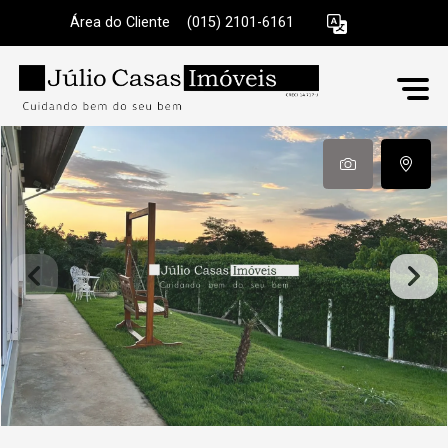
Área do Cliente
|
(015) 2101-6161