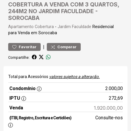
COBERTURA A VENDA COM 3 QUARTOS,
244M2 NO JARDIM FACULDADE -
SOROCABA
Apartamento
Cobertura
-
Jardim Faculdade
Residencial
para Venda em Sorocaba
|
Favoritar
Comparar
Compartilhe:
Total para Acessórios
valores sujeitos a alteração.
Condomínio
2.000,00
IPTU
272,69
Venda
1.920.000,00
Consulte-nos
(ITBI, Registro, Escritura e Certidões)