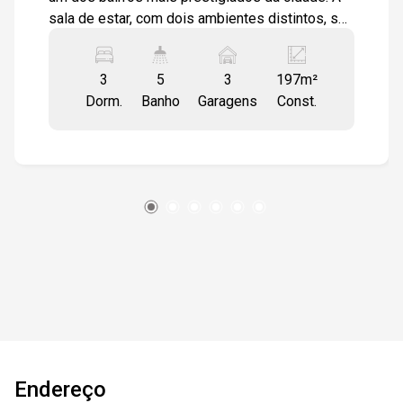
sala de estar, com dois ambientes distintos, se
abre para uma ampla varanda gourmet equipada
com modulados e churrasqueira, proporcionando
3
5
3
197m²
uma vista deslumbrante da cidade. A sala de TV
Dorm.
Banho
Garagens
Const.
pode ser adaptada para um escritório,
oferecendo versatilidade e conforto. Os
ambientes são integrados e de conceito aberto,
criando uma sensação de amplitude e fluidez. O
imóvel conta com um lavabo e uma cozinha
modulada que inclui depurador, forno elétrico,
geladeira e fogão com cooktop. A área de
serviço é equipada com armários adicionais.
São três suítes, todas com piso laminado e
modulados, e os banheiros estão equipados
com box de vidro e armários. O apartamento é
climatizado com ar-condicionado em todos os
ambientes e inclui um banheiro de serviço e
Endereço
uma despensa com armários. As áreas