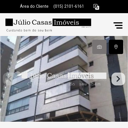
Área do Cliente
|
(015) 2101-6161