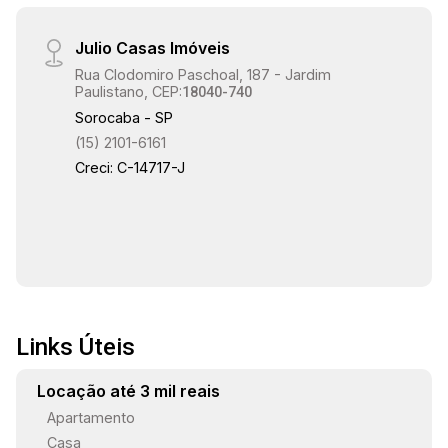
molhadas possuem piso em porcelanato,
conferindo um acabamento sofisticado. O
Julio Casas Imóveis
imóvel ainda oferece três vagas de garagem
Rua Clodomiro Paschoal, 187 - Jardim
cobertas, garantindo comodidade e segurança.
Paulistano, CEP:
18040-740
Gostaria de saber mais informações ou agendar
Sorocaba - SP
uma visita?
(15) 2101-6161
Creci: C-14717-J
Links Úteis
Locação até 3 mil reais
Apartamento
Casa