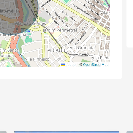
Leaflet
|
©
OpenStreetMap