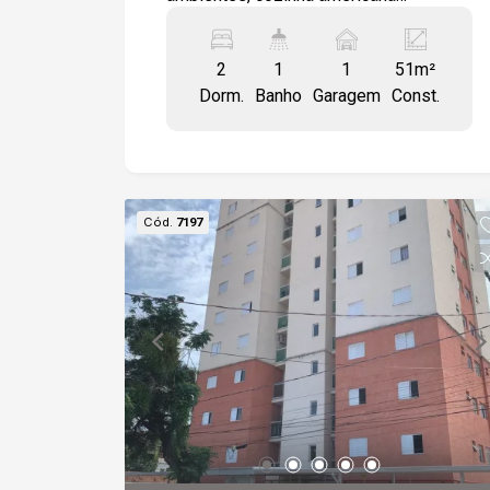
modulada, área de serviço e elevador, 1
vaga de garagem descoberta. Próximo
2
1
1
51m²
a Faculdade Anhanguera, Supermercado
Dorm.
Banho
Garagem
Const.
Confiança, Farmácias e fácil acesso a
Raposo Tavares. Condomínio com
portaria 24 horas, quiosques
comunitários com churrasqueira e forno
de pizza, quadra esportiva. Mini Market.
Cód.
7197