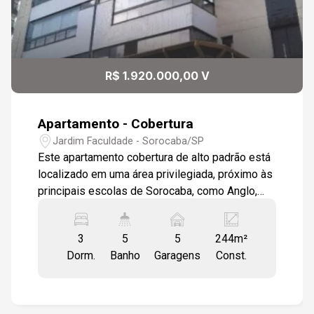
R$ 1.920.000,00 V
Apartamento - Cobertura
Jardim Faculdade - Sorocaba/SP
Este apartamento cobertura de alto padrão está
localizado em uma área privilegiada, próximo às
principais escolas de Sorocaba, como Anglo,
Objetivo e Colégio Uirapuru, oferecendo
comodidade e acesso fácil às melhores opções
3
5
5
244m²
de educação da cidade. O imóvel conta com três
Dorm.
Banho
Garagens
Const.
suítes, todas projetadas para proporcionar
conforto e privacidade. Um lavabo está
disponível para maior conveniência dos
moradores e visitantes. A cozinha é