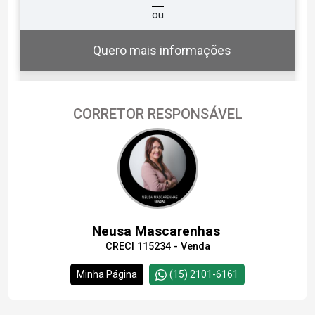
ou
você?
Quero mais informações
CORRETOR RESPONSÁVEL
07
12:00
Aug/Fri
08
12:30
Neusa Mascarenhas
Aug/Sat
CRECI 115234 - Venda
09
13:00
Continuar
Minha Página
(15) 2101-6161
Aug/Sun