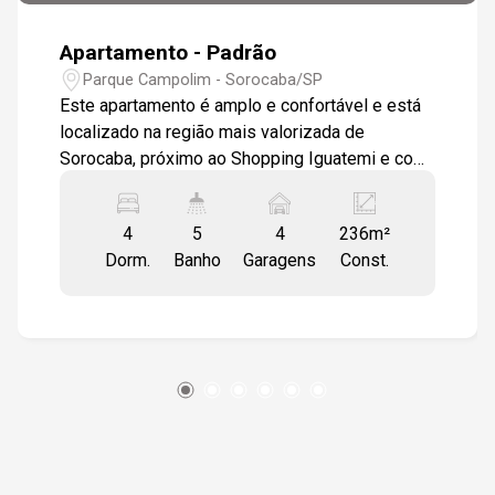
Apartamento - Padrão
16:00
Parque Campolim - Sorocaba/SP
Este apartamento é amplo e confortável e está
localizado na região mais valorizada de
Sorocaba, próximo ao Shopping Iguatemi e com
16:30
fácil acesso às principais vias da cidade. Este
imóvel foi feito para quem busca espaço,
4
5
4
236m²
conforto e praticidade em um só lugar! São 4
Dorm.
Banho
Garagens
Const.
dormitórios, sendo 2 suítes, incluindo uma suíte
17:00
master com closet. Todos os quartos contam
com armários embutidos, garantindo
organização e funcionalidade no dia a dia. A sala
ampla para dois ambientes tem piso em carpete
17:30
porcelanato, proporcionando um ambiente
aconchegante e elegante. O hall de entrada
individualizado com piso em mármore e o
lavabo completam a área social com