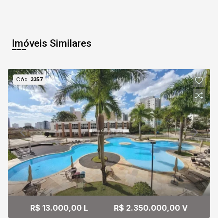
10
13:30
Aug/Mon
Imóveis Similares
11
14:00
Aug/Tue
Cód.
3357
14:30
15:00
15:30
R$ 13.000,00 L
R$ 2.350.000,00 V