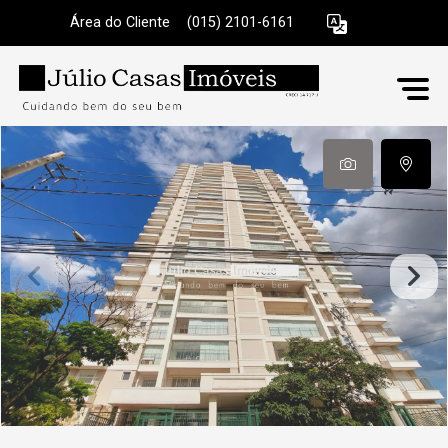
Área do Cliente
|
(015) 2101-6161