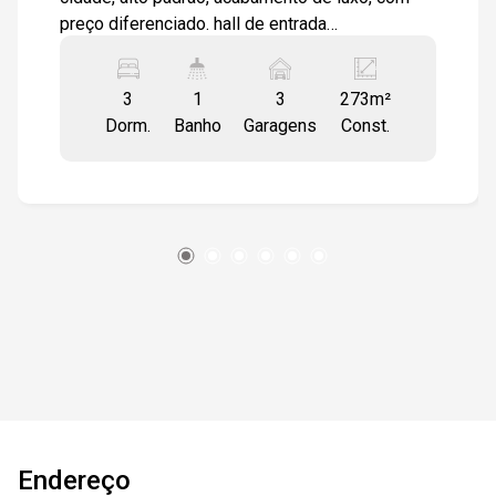
preço diferenciado. hall de entrada
independente e exclusivo, com chave no
elevador, sala com 17m lineares, com
3
1
3
273m²
possibilidade para 05 amplos ambientes,
Dorm.
Banho
Garagens
Const.
espaço para home theater já com armários
existentes para guarda de fitas, dvds, cds, blue
ray, video disc, vinil, etc. Bar com água encanada
e esgoto, com acomodação para mais de 07
pessoas, em acabamento de mármore crema
marfil, com vista incomparável para a cidade,
uma mesa completa para sinuca, com bolas,
tacos, etc. Lavabo, jardim com fonte na janela da
sala, sanca e acabamentos em gesso em todo o
apartamento, todas as portas laqueadas, piso
do partamento em madeira maciça com bona, 03
amplas suítes repletas de armários, copa,
cozinha planejada, ampla, área de serviço,
Endereço
despensa, dependencias completas de