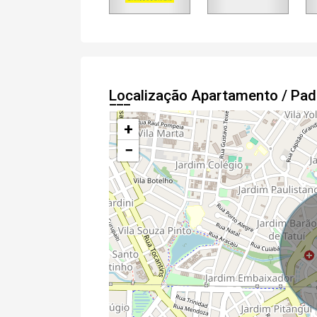
Localização Apartamento / Pa
+
−