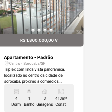
R$ 1.800.000,00 V
Apartamento - Padrão
Centro - Sorocaba/SP
Tríplex com linda vista panorâmica,
localizado no centro da cidade de
sorocaba, próximo a comércios,
padarias, farmácias, restaurantes,
shoppings, clubes. sala para 4
4
1
3
413m²
ambientes toda avarandada, lavabo,
Dorm.
Banho
Garagens
Const.
cozinha toda modulada com ilha,
lavanderia espaçosa com wc de