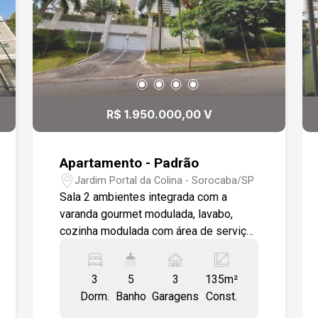
R$ 1.950.000,00 V
Apartamento - Padrão
Jardim Portal da Colina - Sorocaba/SP
Sala 2 ambientes integrada com a
varanda gourmet modulada, lavabo,
cozinha modulada com área de serviço
com despensa e wc. 3 suítes
moduladas todas em piso madeira,
3
5
3
135m²
banheiros com box em vidro e
Dorm.
Banho
Garagens
Const.
gabinetes. corredor com roupeiro.
Condomínio com lazer completo,