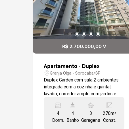
R$ 2.700.000,00 V
Apartamento - Duplex
Granja Olga - Sorocaba/SP
Duplex Garden com sala 2 ambientes
integrada com a cozinha e quintal,
lavabo, corredor amplo com jardim e
piscina, SPA, área gourmet com
churrasqueira e casinha de boneca, ar
4
4
3
270m²
condicionado em todos os ambientes.
Dorm.
Banho
Garagens
Const.
Cozinha com modulados e
eletrodomésticos embutidos, dando ar