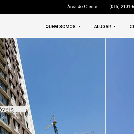
Área do Cliente
|
(015) 2101-
QUEM SOMOS
ALUGAR
C