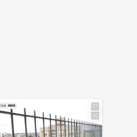
Cód.
4604