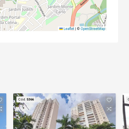
Leaflet
|
©
OpenStreetMap
Cód.
5366