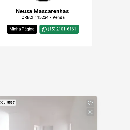
Neusa Mascarenhas
CRECI 115234 - Venda
Minha Página
(15) 2101-6161
Cód.
5537