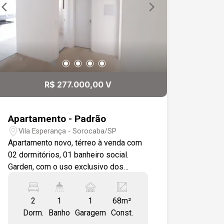
R$ 277.000,00 V
Apartamento - Padrão
Vila Esperança - Sorocaba/SP
Apartamento novo, térreo à venda com
02 dormitórios, 01 banheiro social.
Garden, com o uso exclusivo dos
quintais com o acesso pela cozinha e o
outro acesso do quintal é feito pelo
2
1
1
68m²
quarto, os muros são de frente para a
Dorm.
Banho
Garagem
Const.
garagem. Localização privilegiada entre