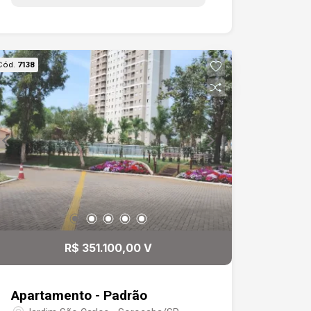
o eixo zona norte e zona sul da cidade.
Prédio com elevador, salão de festas e
piscina.
Cód.
7138
R$ 351.100,00 V
Apartamento - Padrão