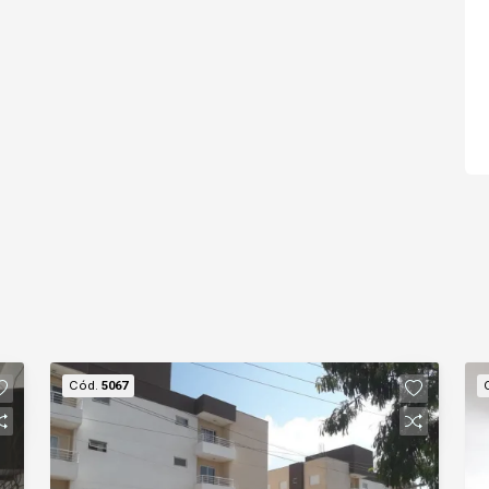
Cód.
5067