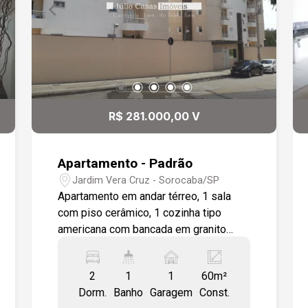
R$ 281.000,00 V
Apartamento - Padrão
Jardim Vera Cruz - Sorocaba/SP
Apartamento em andar térreo, 1 sala
com piso cerâmico, 1 cozinha tipo
americana com bancada em granito
natural e gabinete. 02 quartos com piso
cerâmico. Banheiro com revestimento
2
1
1
60m²
até o teto, bancada em granito natural,
Dorm.
Banho
Garagem
Const.
gabinete, box em vidro temperado. Área