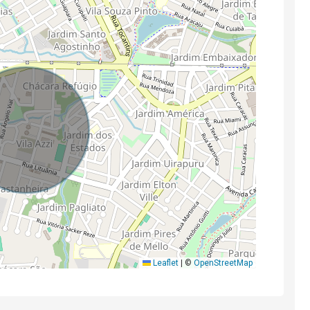
Leaflet
|
©
OpenStreetMap