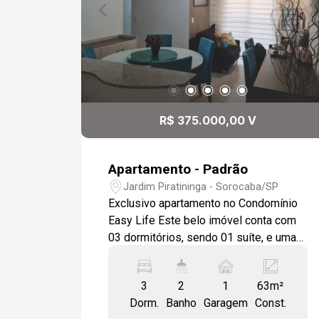
R$ 375.000,00 V
Apartamento - Padrão
Jardim Piratininga - Sorocaba/SP
Exclusivo apartamento no Condomínio
Easy Life Este belo imóvel conta com
03 dormitórios, sendo 01 suíte, e uma
ampla sala de jantar integrada à sala de
estar, com sacada. A cozinha é
3
2
1
63m²
funcional, com lavanderia separada,
Dorm.
Banho
Garagem
Const.
oferecendo total praticidade. O