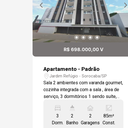
R$ 698.000,00 V
Apartamento - Padrão
Jardim Refúgio - Sorocaba/SP
Sala 2 ambientes com varanda gourmet,
cozinha integrada com a sala , área de
serviço, 3 dormitórios 1 sendo suíte,
wc social, sala, área gourmet e áreas
frias em porcelanato, revestimentos em
3
2
2
85m²
porcelanato, dormitórios em laminado
Dorm.
Banho
Garagens
Const.
de madeira, estrutura pronta para as