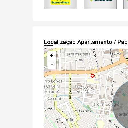
Localização Apartamento / Pa
+
−