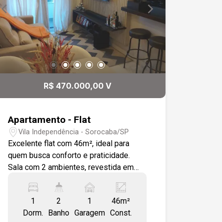
R$ 470.000,00 V
Apartamento - Flat
Vila Independência - Sorocaba/SP
Excelente flat com 46m², ideal para
quem busca conforto e praticidade.
Sala com 2 ambientes, revestida em
porcelanato e com detalhes em gesso.
Cozinha americana equipada, com
1
2
1
46m²
bancada em granito. Lavabo e área de
Dorm.
Banho
Garagem
Const.
serviço. Varanda gourmet para