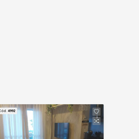
Cód.
4992