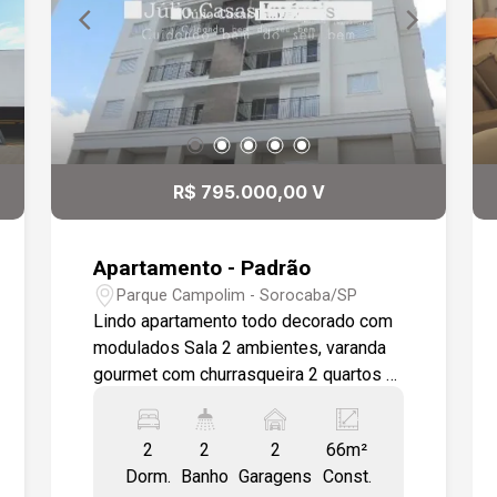
R$ 795.000,00 V
Apartamento - Padrão
Parque Campolim - Sorocaba/SP
Lindo apartamento todo decorado com
modulados Sala 2 ambientes, varanda
gourmet com churrasqueira 2 quartos 1
sendo suíte Piso em porcelanato,
banheiros com box em vidro e gabinete.
2
2
2
66m²
2 vagas de garagem cobertas e 1
Dorm.
Banho
Garagens
Const.
depósito