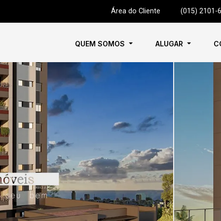
Área do Cliente
|
(015) 2101-
QUEM SOMOS
ALUGAR
C