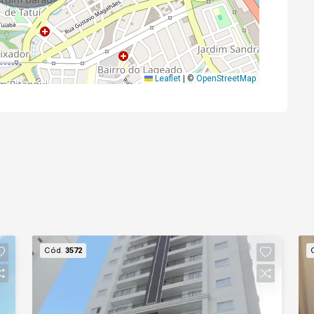
Leaflet
|
©
OpenStreetMap
Cód.
3572