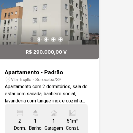
R$ 290.000,00 V
Apartamento - Padrão
Vila Trujillo - Sorocaba/SP
Apartamento com 2 dormitórios, sala de
estar com sacada, banheiro social,
lavanderia com tanque inox e cozinha
funcional, ideal para quem busca
conforto e momentos em família e com
2
1
1
51m²
amigos. Localização em região
Dorm.
Banho
Garagem
Const.
estratégica e com fácil acesso às