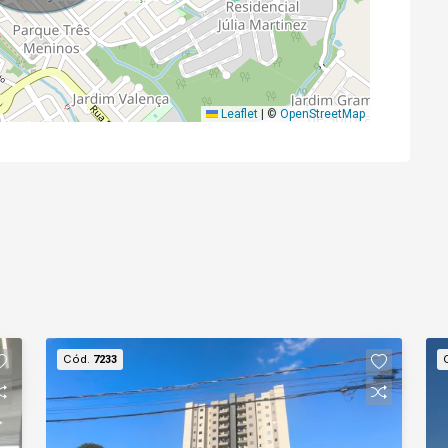
Leaflet
|
©
OpenStreetMap
Cód.
7233