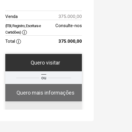
375.000,00
Venda
Consulte-nos
(ITBI, Registro, Escritura e
Certidões)
Total
375.000,00
Quero visitar
a
Qual o melhor dia e
ou
a
horário para você?
Quero mais informações
06