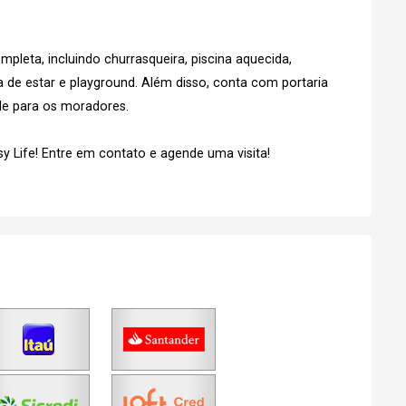
Login
pleta, incluindo churrasqueira, piscina aquecida,
Esqueci minha senha
No Imóvel
a de estar e playground. Além disso, conta com portaria
stre-se
de para os moradores.
y Life! Entre em contato e agende uma visita!
Agendar Visita
Fazer Agendamento