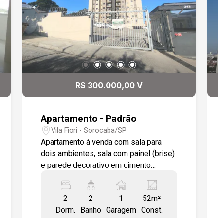
R$ 300.000,00 V
Apartamento - Padrão
Vila Fiori - Sorocaba/SP
Apartamento à venda com sala para
dois ambientes, sala com painel (brise)
e parede decorativo em cimento
queimado. Lavabo com pia em mármore
travertino, gabinete, box em vidro
2
2
1
52m²
temperado. Cozinha planejada com
Dorm.
Banho
Garagem
Const.
cooktop, forno, pia em granito. 02