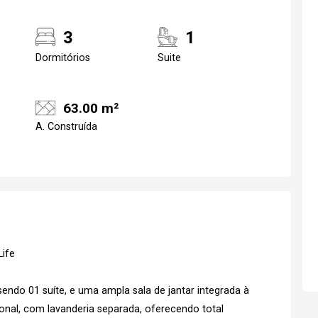
3
1
Dormitórios
Suite
63.00 m²
A. Construída
Realize o login
Confirmar dados d
visit
ife
06/08/2026
16h00
endo 01 suíte, e uma ampla sala de jantar integrada à
ional, com lavanderia separada, oferecendo total