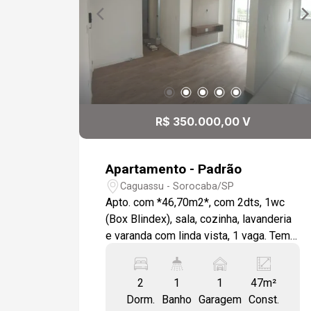
R$ 350.000,00 V
Apartamento - Padrão
Caguassu - Sorocaba/SP
Apto. com *46,70m2*, com 2dts, 1wc
(Box Blindex), sala, cozinha, lavanderia
e varanda com linda vista, 1 vaga. Tem
*modulados e gabinete* na cozinha, wc,
nos dois quartos, lavanderia e painel na
2
1
1
47m²
sala. Tem também *rebaixamento de
Dorm.
Banho
Garagem
Const.
gesso, sancas e leds* em TODO