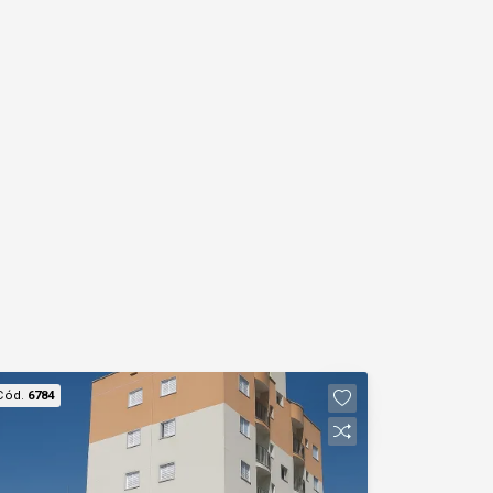
Cód.
6784