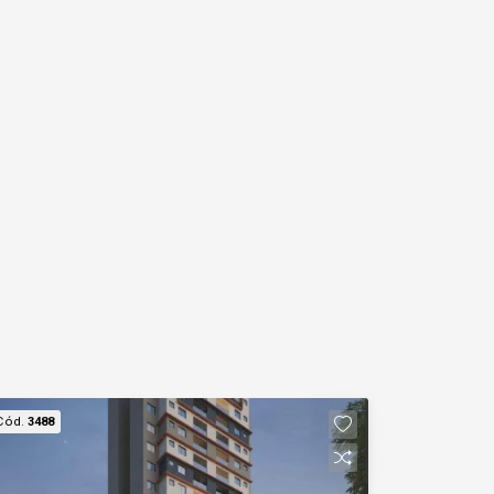
Cód.
3488