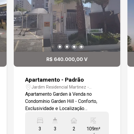
R$ 640.000,00 V
Apartamento - Padrão
Jardim Residencial Martinez -
Sorocaba/SP
Apartamento Garden à Venda no
Condomínio Garden Hill - Conforto,
Exclusividade e Localização
Privilegiada! Apresentamos este
excelente apartamento garden no
3
3
2
109m²
Condomínio Garden Hill, ideal para