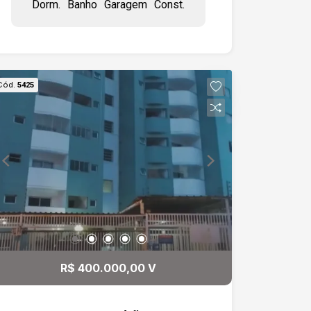
Dorm.
Banho
Garagem
Const.
fitness, piscina adulto e infantil, quadra
poliesportiva, 1 vagas de garagem
cobertas.
Cód.
5425
R$ 400.000,00 V