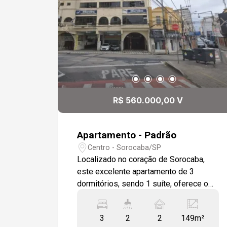
R$ 560.000,00 V
Apartamento - Padrão
Centro - Sorocaba/SP
Localizado no coração de Sorocaba,
este excelente apartamento de 3
dormitórios, sendo 1 suíte, oferece o
equilíbrio ideal entre conforto e
praticidade. A sala ampla para dois
3
2
2
149m²
ambientes proporciona um espaço