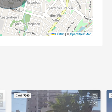
Leaflet
|
©
OpenStreetMap
Cód.
7260