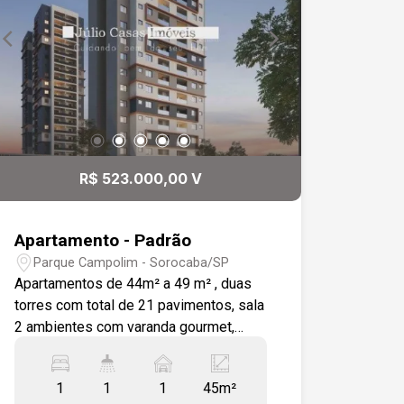
R$ 523.000,00 V
Apartamento - Padrão
Parque Campolim - Sorocaba/SP
Apartamentos de 44m² a 49 m² , duas
torres com total de 21 pavimentos, sala
2 ambientes com varanda gourmet,
cozinha com área de serviço, 1
dormitórios 1 wc social. Salão de
1
1
1
45m²
festas, brinquedoteca, playground,