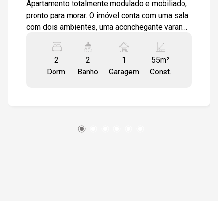
Apartamento totalmente modulado e mobiliado,
pronto para morar. O imóvel conta com uma sala
com dois ambientes, uma aconchegante varanda
gourmet, e cozinha integrada à sala, além de
área de serviço e varanda técnica. Possui 2
2
2
1
55m²
quartos modulados, sendo 1 suíte equipada
Dorm.
Banho
Garagem
Const.
com ar-condicionado. Os banheiros são
modernos, com box em vidro e gabinetes. O
piso é todo em cerâmica, proporcionando
facilidade na manutenção. Localizado em uma
rua tranquila e sem saída, o bairro oferece uma
infraestrutura completa, com comércio, escolas
e shopping nas proximidades.