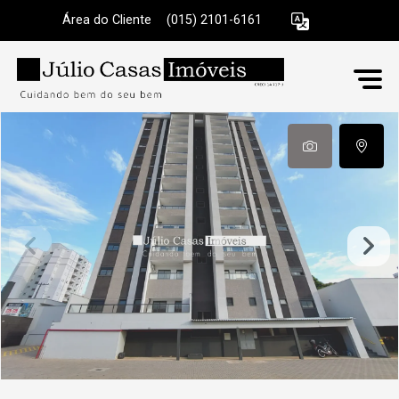
Área do Cliente
|
(015) 2101-6161