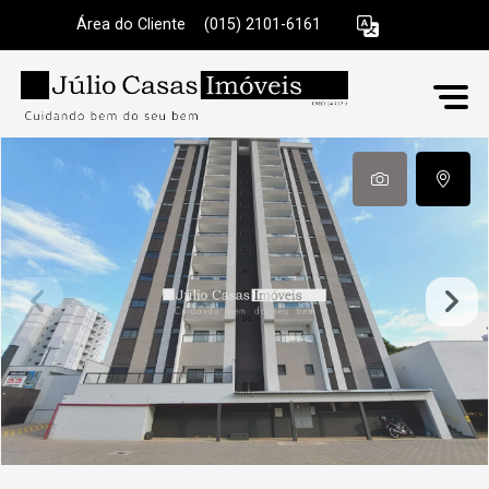
Área do Cliente
|
(015) 2101-6161