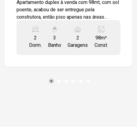
Apartamento duplex à venda com 98mt, com sol
poente, acabou de ser entregue pela
construtora, então piso apenas nas áreas
molhadas. Ao entrar você se depara com uma
sala ampla para 2 ambientes, cozinha integrada,
2
3
2
98m²
lavanderia com porta de acesso a varanda,
Dorm.
Banho
Garagens
Const.
varanda gourmet já com churrasqueira em inox e
bancada em mármore preto e pia, porta balcão ,
1 banheiro social, 1 dormitório, 1 suite, todos
com pré instalação para ar condicionado. No
andar superior você encontra um pequeno vão
que pode ser usado como sala de TV, uma
varanda bem ampla com uma área gourmet com
churrasqueira em inox, bancada em mármore
preto e pia, lavabo, uma ducha na parte externa,
instalação para Jacuzzi