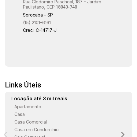
Rua Clodomiro Paschoal, 187 - Jardim
além de contar com uma variedade de serviços
Paulistano, CEP:
18040-740
no entorno, como hipermercados, padarias,
Sorocaba - SP
restaurantes, escolas e universidades. O
(15) 2101-6161
acesso às principais vias da cidade é fácil e
Creci: C-14717-J
rápido, garantindo ainda uma vista panorâmica
de uma área privilegiada na zona sul. Venha
morar em um lugar onde qualidade de vida e
praticidade se encontram!
Links Úteis
Locação até 3 mil reais
Apartamento
Casa
Casa Comercial
Casa em Condomínio