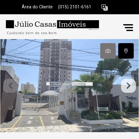
Área do Cliente
|
(015) 2101-6161