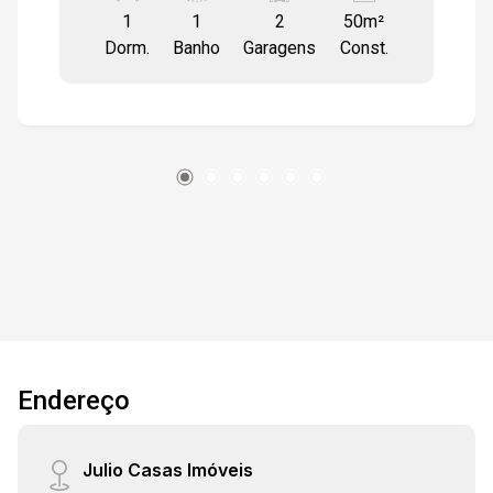
1
1
2
50m²
2 vagas cobertas na garagem e depósito ,
Dorm.
Banho
Garagens
Const.
proporcionando praticidade e funcionalidade no
seu dia a dia. O Spettacolo Patriani é um
empreendimento que valoriza seu bem-estar,
com uma infraestrutura completa e moderna. O
edifício conta com portaria 24 horas, beauty
care, brinquedoteca com espaço de games,
deck molhado, duas churrasqueiras equipadas
com forno de pizza, espaço pilates, fitness
center, hidromassagem, pet care, piscina adulto
com raia de 25m e solarium com
espreguiçadeiras, piscina infantil, playground,
praça dos resedás, quadra de tênis iluminada,
sala de massagem, salão de festas gourmet,
Endereço
salão de jogos e sauna. Situado em uma das
regiões mais valorizadas de Sorocaba, o
Spettacolo Patriani oferece excelente
Julio Casas Imóveis
localização, próximo ao Shopping Iguatemi,