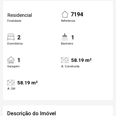
7194
Residencial
Finalidade
Referência
2
1
Dormitórios
Banheiro
1
58.19 m²
Garagem
A. Construída
58.19 m²
A. Útil
Descrição do Imóvel