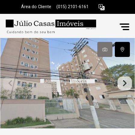
Área do Cliente
|
(015) 2101-6161