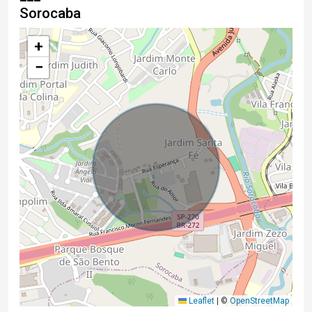
Sorocaba
+
−
Leaflet
|
©
OpenStreetMap