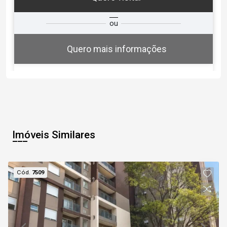
ra
?
Alugar
ou
Comprar
Deseja
ou
ê?
Quero mais informações
Alugar
Comprar
Imóveis Similares
Cód.
7509
Continuar