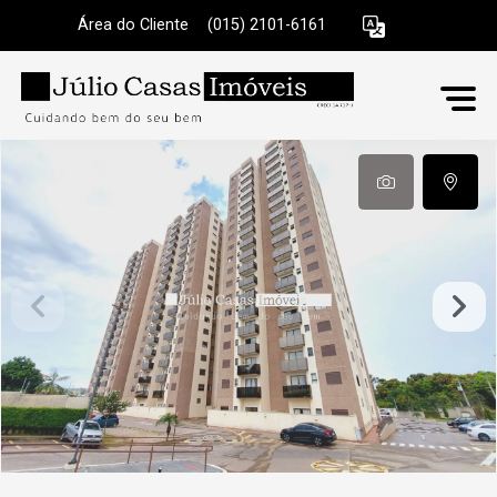
Área do Cliente
|
(015) 2101-6161