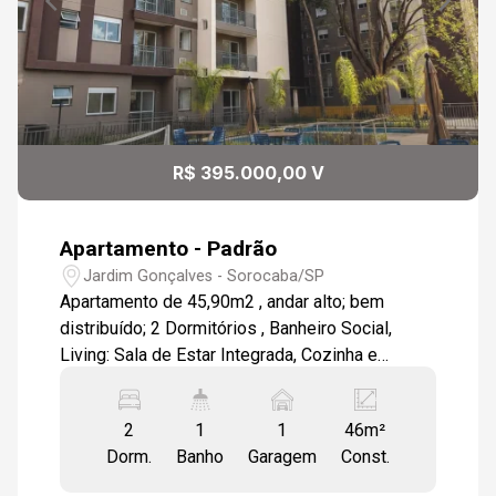
R$ 395.000,00 V
Apartamento - Padrão
Jardim Gonçalves - Sorocaba/SP
Apartamento de 45,90m2 , andar alto; bem
distribuído; 2 Dormitórios , Banheiro Social,
Living: Sala de Estar Integrada, Cozinha e
Lavanderia , Varanda com espaço aconchegante
com opção para churrasqueira e garagem com
2
1
1
46m²
vaga garantida. Área de Lazer com Piscina,
Dorm.
Banho
Garagem
Const.
Quadra Poliesportiva, Beach Tênis, Futevôlei,
Espaço Pets, Academia, Lareira etc.