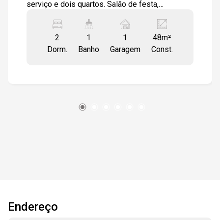
serviço e dois quartos. Salão de festa,
playground, academia, quadra poliesportiva,
quiosque com churrasqueira, elevador, piscina e
2
1
1
48m²
porteiro 24h.
Dorm.
Banho
Garagem
Const.
Endereço