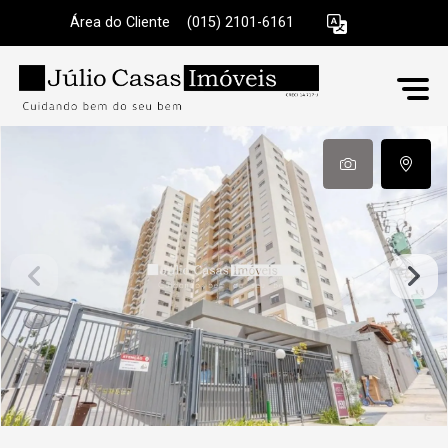
Área do Cliente
|
(015) 2101-6161