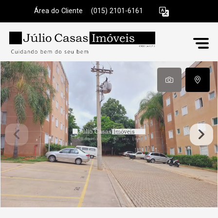
Área do Cliente
|
(015) 2101-6161