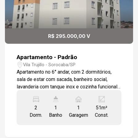
R$ 295.000,00 V
Apartamento - Padrão
Vila Trujillo - Sorocaba/SP
Apartamento no 6° andar, com 2 dormitórios,
sala de estar com sacada, banheiro social,
lavanderia com tanque inox e cozinha funcional,
ideal para quem busca conforto e momentos em
família e com amigos. Localização em região
2
1
1
51m²
estratégica e com fácil acesso às principais
Dorm.
Banho
Garagem
Const.
vias da cidade, como shoppings, mercados,
farmácias etc. Diferenciais do condomínio e
localização: - Vaga de garagem, sacada e