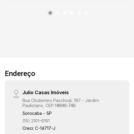
elevador moderno - 52m² - Próximo de 2
Shoppings - Ao lado do centro da cidade -
Próximo ao Carrefour 24 horas - Bosque para
caminhada - 3 academias próximas - 1 escola
de natação - Quadra de futebol/vôlei na rua ao
lado - 15 restaurantes próximos (menos de 5
minutos) - Mais de 20 bares e pubs em volta
Excelente oportunidade para quem procura
conforto, tranquilidade e para quem deseja viver
em uma região completa: com lazer,
Endereço
gastronomia e serviços a poucos passos de
casa.. Entre em contato e agende uma visita!
Julio Casas Imóveis
Rua Clodomiro Paschoal, 187 - Jardim
Paulistano, CEP:
18040-740
Sorocaba - SP
(15) 2101-6161
Creci: C-14717-J