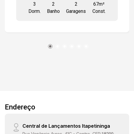
3
2
2
67m²
vagas de garagem cobertas. Condomínio
Dorm.
Banho
Garagens
Const.
completo para toda a família.
Endereço
Central de Lançamentos Itapetininga
Rua Venâncio Ayres, 41C - Centro, CEP: