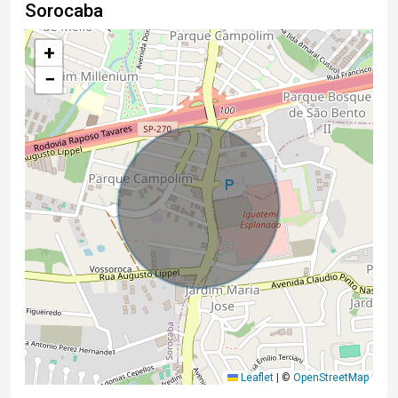
Sorocaba
+
−
Leaflet
|
©
OpenStreetMap