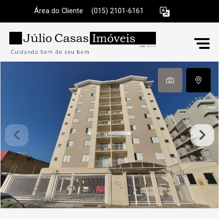
Área do Cliente
|
(015) 2101-6161